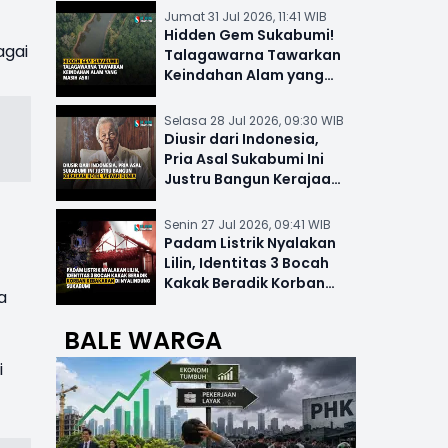
Jumat 31 Jul 2026, 11:41 WIB
Hidden Gem Sukabumi!
agai
Talagawarna Tawarkan
Keindahan Alam yang
Masih Asri
Selasa 28 Jul 2026, 09:30 WIB
Diusir dari Indonesia,
Pria Asal Sukabumi Ini
Justru Bangun Kerajaan
Hotel Mewah Dunia
Senin 27 Jul 2026, 09:41 WIB
Padam Listrik Nyalakan
Lilin, Identitas 3 Bocah
Kakak Beradik Korban
a
Kebakaran di Nyalindung
BALE WARGA
i