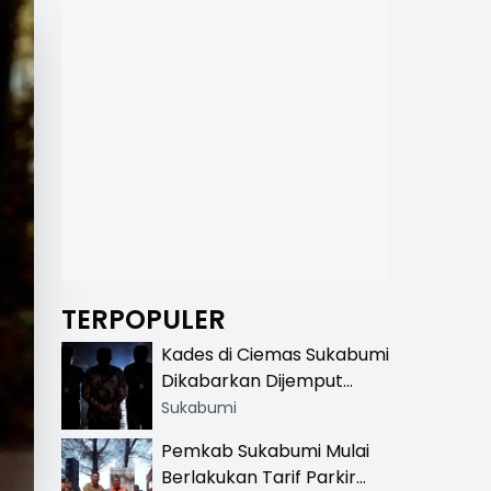
TERPOPULER
Kades di Ciemas Sukabumi
Dikabarkan Dijemput
Satnarkoba, Polisi
Sukabumi
Benarkan Ada Penindakan
Pemkab Sukabumi Mulai
Berlakukan Tarif Parkir