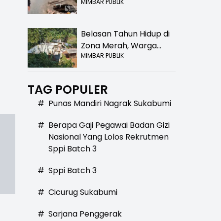
MIMBAR PUBLIK
Bolong! Bahaya Bagi
Pengendara
Belasan Tahun Hidup di
Zona Merah, Warga
MIMBAR PUBLIK
Kampung Nangewer
Purabaya Masih
Menanti Kepastian
TAG POPULER
Relokasi
#
Punas Mandiri Nagrak Sukabumi
#
Berapa Gaji Pegawai Badan Gizi
Nasional Yang Lolos Rekrutmen
Sppi Batch 3
#
Sppi Batch 3
#
Cicurug Sukabumi
#
Sarjana Penggerak