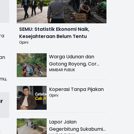
SEMU: Statistik Ekonomi Naik,
ra
Kesejahteraan Belum Tentu
Opini
Warga Udunan dan
an
Gotong Royong, Cor
MIMBAR PUBLIK
Jalan Hancur di
Nyalindung Sukabumi
mu,
Koperasi Tanpa Pijakan
Opini
ur
Lapor Jalan
Gegerbitung Sukabumi
a