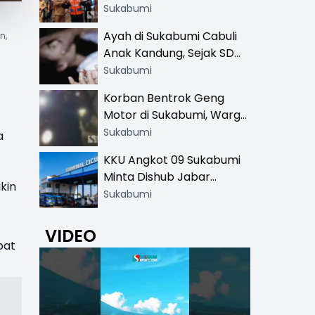
Resmi di 13 Lokasi Wisata,
Sukabumi
Petugas Pakai Rompi
Ayah di Sukabumi Cabuli
n,
Khusus
Anak Kandung, Sejak SD
Hingga SMA
Sukabumi
Korban Bentrok Geng
Motor di Sukabumi, Warga
dan Sopir Tangki
Sukabumi
a
Pertamina Kena Bacok
KKU Angkot 09 Sukabumi
Minta Dishub Jabar
kin
Tertibkan Trayek Ciawi-
Sukabumi
Cicurug: Ancam Mogok
Narik
VIDEO
pat