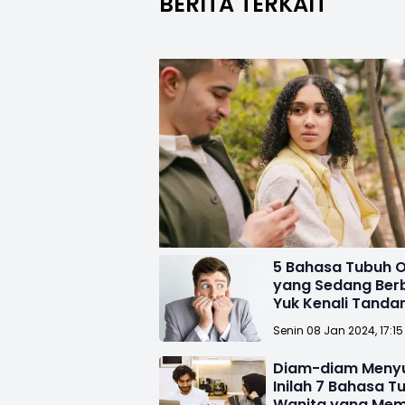
BERITA TERKAIT
5 Bahasa Tubuh 
yang Sedang Ber
Yuk Kenali Tanda
Senin 08 Jan 2024, 17:15
Diam-diam Meny
Inilah 7 Bahasa T
Wanita yang Me