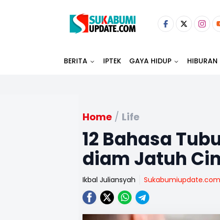
BERITA
IPTEK
GAYA HIDUP
HIBURAN
Home
/
Life
12 Bahasa Tub
diam Jatuh Ci
Ikbal Juliansyah
Sukabumiupdate.co