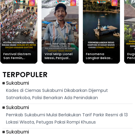
Festival Ekstrem
Viral Mirip Lionel
Fenomena
Dug
San Fermín,
Messi, Penjual
Langka! Bekas
Pen
Ribuan Orang
Cilok di
Kampung di
Heb
Berlari 875 Meter
Palabuhanratu Ini
Dasar Waduk
Sim
Dikejar Kawanan
Banjir Sapaan
Karian Kembali
Suk
TERPOPULER
Banteng
"Bang Messi"
Terlihat
Terd
Dik
Sukabumi
Kades di Ciemas Sukabumi Dikabarkan Dijemput
Satnarkoba, Polisi Benarkan Ada Penindakan
Sukabumi
Pemkab Sukabumi Mulai Berlakukan Tarif Parkir Resmi di 13
Lokasi Wisata, Petugas Pakai Rompi Khusus
Sukabumi