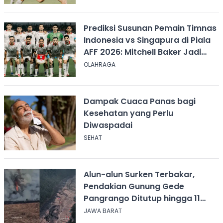
Prediksi Susunan Pemain Timnas
Indonesia vs Singapura di Piala
AFF 2026: Mitchell Baker Jadi
Andalan Lini Depan
OLAHRAGA
Dampak Cuaca Panas bagi
Kesehatan yang Perlu
Diwaspadai
SEHAT
Alun-alun Surken Terbakar,
Pendakian Gunung Gede
Pangrango Ditutup hingga 11
Agustus 2026
JAWA BARAT