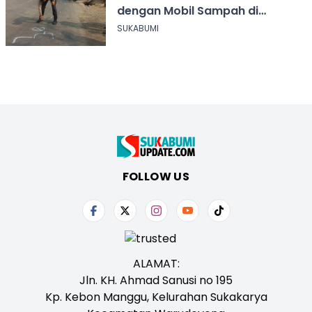
dengan Mobil Sampah di
Ciangsana Sukabumi
SUKABUMI
FOLLOW US
ALAMAT:
Jln. KH. Ahmad Sanusi no 195
Kp. Kebon Manggu, Kelurahan Sukakarya