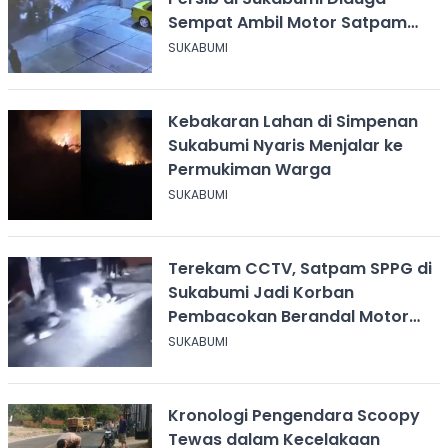
Sempat Ambil Motor Satpam
SPPG usai Dikeroyok
SUKABUMI
Kebakaran Lahan di Simpenan
Sukabumi Nyaris Menjalar ke
Permukiman Warga
SUKABUMI
Terekam CCTV, Satpam SPPG di
Sukabumi Jadi Korban
Pembacokan Berandal Motor
Berbendera Persib
SUKABUMI
Kronologi Pengendara Scoopy
Tewas dalam Kecelakaan