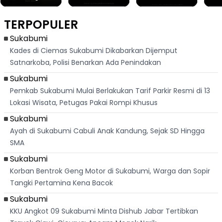
Destinasi Wisata
Sorotan, Imami
Merah Putih
Rib
Asri Di Sukabumi,
Salat Jumat Di
Sambil Nyanyikan
Berl
Hanya 40 Menit
Kanada
Lagu Indonesia
Dike
TERPOPULER
Dari
Raya
Ban
Palabuhanratu
Sukabumi
Kades di Ciemas Sukabumi Dikabarkan Dijemput
Satnarkoba, Polisi Benarkan Ada Penindakan
Sukabumi
Pemkab Sukabumi Mulai Berlakukan Tarif Parkir Resmi di 13
Lokasi Wisata, Petugas Pakai Rompi Khusus
Sukabumi
Ayah di Sukabumi Cabuli Anak Kandung, Sejak SD Hingga
SMA
Sukabumi
Korban Bentrok Geng Motor di Sukabumi, Warga dan Sopir
Tangki Pertamina Kena Bacok
Sukabumi
KKU Angkot 09 Sukabumi Minta Dishub Jabar Tertibkan