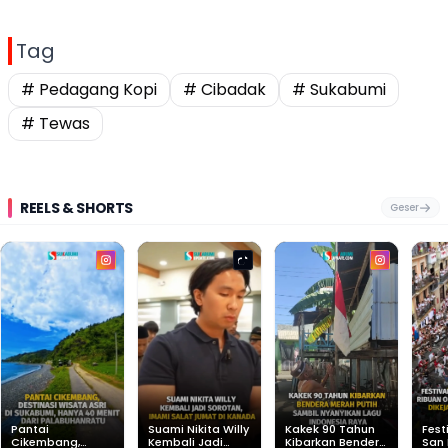
Tag
# Pedagang Kopi
# Cibadak
# Sukabumi
# Tewas
REELS & SHORTS
Geser
Pantai
Suami Nikita Willy
Kakek 90 Tahun
Fest
Cikembang,
Kembali Jadi
Kibarkan Bendera
San 