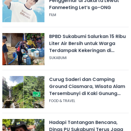
Penggemar di Jakarta Lewat
Fanmeeting Let’s go-ONG
FILM
BPBD Sukabumi Salurkan 15 Ribu
Liter Air Bersih untuk Warga
Terdampak Kekeringan di
Cicurug
SUKABUMI
Curug Saderi dan Camping
Ground Ciasmara, Wisata Alam
Tersembunyi di Kaki Gunung
Salak
FOOD & TRAVEL
Hadapi Tantangan Bencana,
Dinas PU Sukabumi Terus Jaga