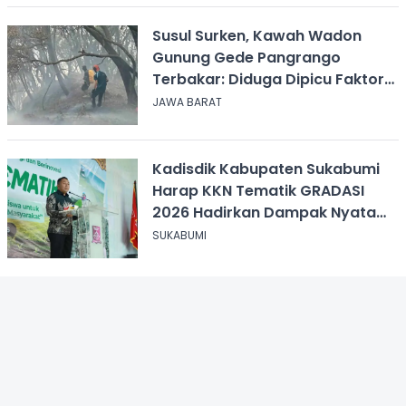
Susul Surken, Kawah Wadon
Gunung Gede Pangrango
Terbakar: Diduga Dipicu Faktor
Alam
JAWA BARAT
Kadisdik Kabupaten Sukabumi
Harap KKN Tematik GRADASI
2026 Hadirkan Dampak Nyata
bagi Masyarakat
SUKABUMI