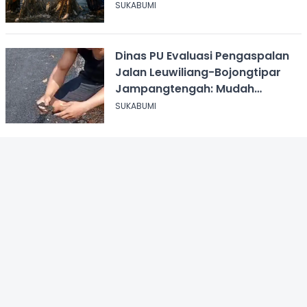
Sukabumi
SUKABUMI
Dinas PU Evaluasi Pengaspalan
Jalan Leuwiliang-Bojongtipar
Jampangtengah: Mudah
Mengelupas
SUKABUMI