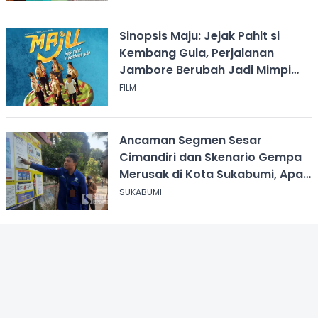
Sinopsis Maju: Jejak Pahit si
Kembang Gula, Perjalanan
Jambore Berubah Jadi Mimpi
Buruk
FILM
Ancaman Segmen Sesar
Cimandiri dan Skenario Gempa
Merusak di Kota Sukabumi, Apa
yang Harus Dilakukan?
SUKABUMI