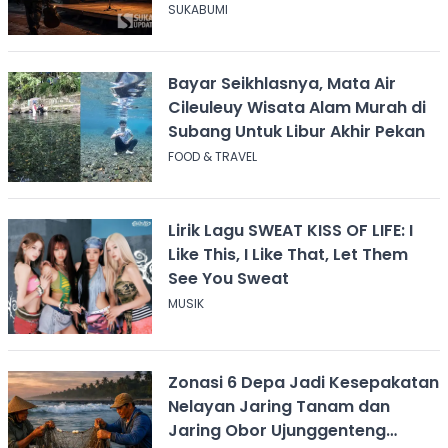
Didiskreditkan
SUKABUMI
Bayar Seikhlasnya, Mata Air
Cileuleuy Wisata Alam Murah di
Subang Untuk Libur Akhir Pekan
FOOD & TRAVEL
Lirik Lagu SWEAT KISS OF LIFE: I
Like This, I Like That, Let Them
See You Sweat
MUSIK
Zonasi 6 Depa Jadi Kesepakatan
Nelayan Jaring Tanam dan
Jaring Obor Ujunggenteng