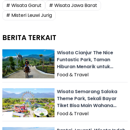
# Wisata Garut
# Wisata Jawa Barat
# Misteri Leuwi Jurig
BERITA TERKAIT
Wisata Cianjur The Nice
Funtastic Park, Taman
Hiburan Menarik untuk
Liburan Keluarga
Food & Travel
Wisata Semarang Saloka
Theme Park, Sekali Bayar
Tiket Bisa Main Wahana
Sepuasnya!
Food & Travel