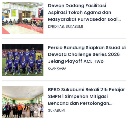
Dewan Dadang Fasilitasi
Aspirasi Tokoh Agama dan
Masyarakat Purwasedar soal
Penolakan Konser Reggae
DPRD KAB. SUKABUMI
Persib Bandung Siapkan Skuad di
Dewata Challenge Series 2026
Jelang Playoff ACL Two
OLAHRAGA
BPBD Sukabumi Bekali 215 Pelajar
SMPN 1 Simpenan Mitigasi
Bencana dan Pertolongan
Psikologis
SUKABUMI