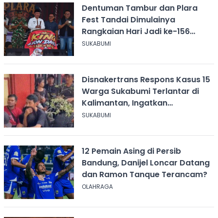
Dentuman Tambur dan Plara
Fest Tandai Dimulainya
Rangkaian Hari Jadi ke-156
Kabupaten Sukabumi
SUKABUMI
Disnakertrans Respons Kasus 15
Warga Sukabumi Terlantar di
Kalimantan, Ingatkan
Pentingnya Perjanjian Kerja
SUKABUMI
12 Pemain Asing di Persib
Bandung, Danijel Loncar Datang
dan Ramon Tanque Terancam?
OLAHRAGA