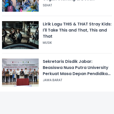
Calingcing
SEHAT
Lirik Lagu THIS & THAT Stray Kids:
I'll Take This and That, This and
That
MUSIK
Sekretaris Disdik Jabar:
Beasiswa Nusa Putra University
Perkuat Masa Depan Pendidikan
Jawa Barat
JAWA BARAT