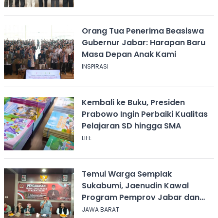
Orang Tua Penerima Beasiswa
Gubernur Jabar: Harapan Baru
Masa Depan Anak Kami
INSPIRASI
Kembali ke Buku, Presiden
Prabowo Ingin Perbaiki Kualitas
Pelajaran SD hingga SMA
LIFE
Temui Warga Semplak
Sukabumi, Jaenudin Kawal
Program Pemprov Jabar dan
Serap Aspirasi
JAWA BARAT