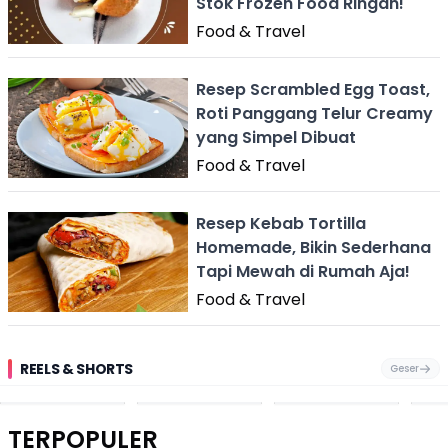
Stok Frozen Food Ringan!
Food & Travel
Resep Scrambled Egg Toast,
Roti Panggang Telur Creamy
yang Simpel Dibuat
Food & Travel
Resep Kebab Tortilla
Homemade, Bikin Sederhana
Tapi Mewah di Rumah Aja!
Food & Travel
REELS & SHORTS
Geser
Pantai
Suami Nikita Willy
Kakek 90 Tahun
Fest
Cikembang,
Kembali Jadi
Kibarkan Bendera
San 
Destinasi Wisata
Sorotan, Imami
Merah Putih
Rib
Asri Di Sukabumi,
Salat Jumat Di
Sambil Nyanyikan
Berl
Hanya 40 Menit
Kanada
Lagu Indonesia
Dike
TERPOPULER
Dari
Raya
Ban