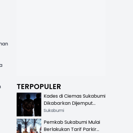
han
a
TERPOPULER
m
Kades di Ciemas Sukabumi
Dikabarkan Dijemput
Satnarkoba, Polisi
Sukabumi
Benarkan Ada Penindakan
Pemkab Sukabumi Mulai
Berlakukan Tarif Parkir