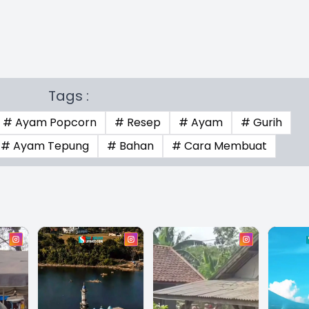
Tags :
# Ayam Popcorn
# Resep
# Ayam
# Gurih
# Ayam Tepung
# Bahan
# Cara Membuat