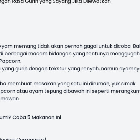
Ayam
memang tidak akan pernah gagal untuk dicoba.
Ba
jadi berbagai macam hidangan yang tentunya menggugah
Popcorn
.
asa yang gurih dengan tekstur yang renyah, namun ayamny
oba membuat masakan yang satu ini dirumah, yuk simak
corn atau ayam tepung dibawah ini seperti merangku
ermawan.
bumi? Coba 5 Makanan Ini
Devina Hermawan)