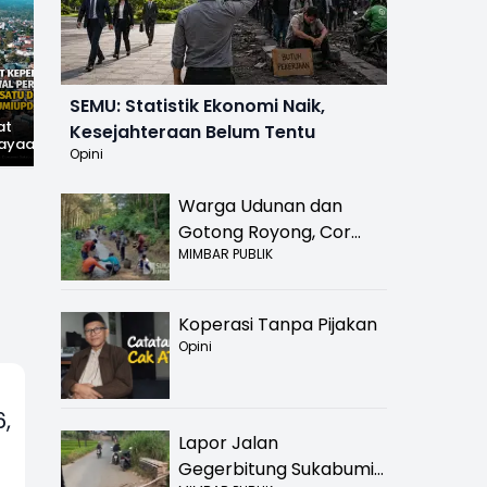
SEMU: Statistik Ekonomi Naik,
at
Hilangnya Jejak
Widal: Sandi Lama
Kesejahteraan Belum Tentu
ayaan,
Kejayaan: Saat Teh
yang Masih Hidup di
Opini
wal
Parakansalak
Sukabumi
han: Jejak
Kuasai Pasar Eropa,
ekade
Kini Tinggal Sejarah
Warga Udunan dan
miupdate.com
Gotong Royong, Cor
MIMBAR PUBLIK
Jalan Hancur di
Nyalindung Sukabumi
Koperasi Tanpa Pijakan
Opini
,
Lapor Jalan
Gegerbitung Sukabumi