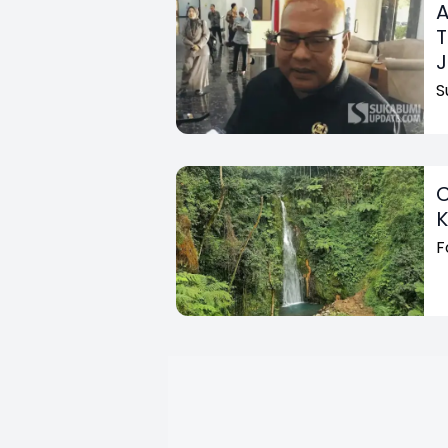
A
T
J
S
C
K
F