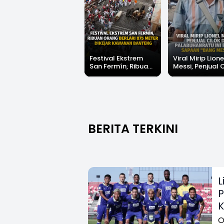
Festival Ekstrem
Viral Mirip Lione
San Fermín, Ribuan
Messi, Penjual 
Orang Berlari 875
di Palabuhanrat
Meter Dikejar
Banjir Sapaan 
Kawanan Banteng
Messi"
BERITA TERKINI
L
P
K
O