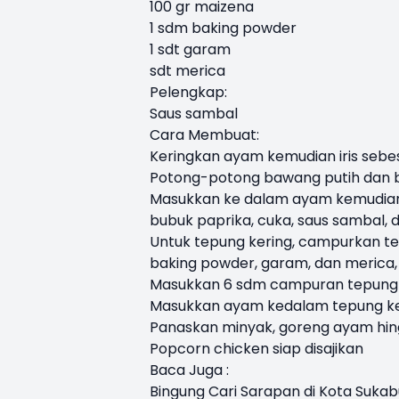
100 gr maizena
1 sdm baking powder
1 sdt garam
sdt merica
Pelengkap:
Saus sambal
Cara Membuat:
Keringkan ayam kemudian iris sebe
Potong-potong bawang putih dan b
Masukkan ke dalam ayam kemudian 
bubuk paprika, cuka, saus sambal, 
Untuk tepung kering, campurkan te
baking powder, garam, dan merica,
Masukkan 6 sdm campuran tepung k
Masukkan ayam kedalam tepung ker
Panaskan minyak, goreng ayam hingg
Popcorn chicken siap disajikan
Baca Juga :
Bingung Cari Sarapan di Kota Suka