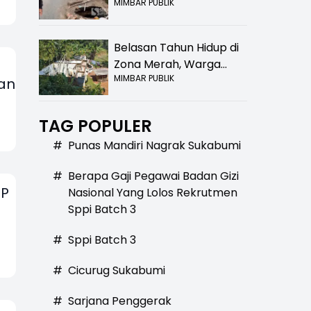
MIMBAR PUBLIK
Bolong! Bahaya Bagi
Pengendara
Belasan Tahun Hidup di
Zona Merah, Warga
MIMBAR PUBLIK
Kampung Nangewer
an
Purabaya Masih
Menanti Kepastian
TAG POPULER
Relokasi
#
Punas Mandiri Nagrak Sukabumi
#
Berapa Gaji Pegawai Badan Gizi
.P
Nasional Yang Lolos Rekrutmen
Sppi Batch 3
#
Sppi Batch 3
#
Cicurug Sukabumi
#
Sarjana Penggerak