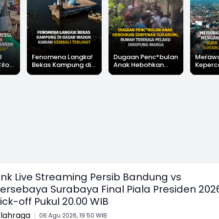
l
Fenomena Langka!
Dugaan Penc*bulan
Meraw
Cilok
Bekas Kampung di
Anak Hebohkan
Keperc
u Ini
Dasar Waduk Karian
Simpenan
Menga
"Bang
Kembali Terlihat
Sukabumi, Rumah
Peruba
Terduga Pelaku
Satu D
Dikepung Warga
Sukabu
ink Live Streaming Persib Bandung vs
ersebaya Surabaya Final Piala Presiden 2026
ick-off Pukul 20.00 WIB
lahraga
06 Agu 2026, 19:50 WIB