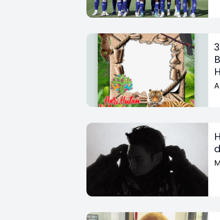
3
B
H
A
H
d
M