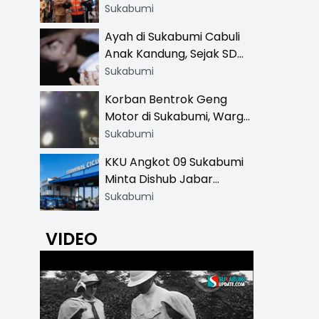
Resmi di 13 Lokasi Wisata,
Sukabumi
Petugas Pakai Rompi
Ayah di Sukabumi Cabuli
Khusus
Anak Kandung, Sejak SD
Hingga SMA
Sukabumi
Korban Bentrok Geng
Motor di Sukabumi, Warga
dan Sopir Tangki
Sukabumi
Pertamina Kena Bacok
KKU Angkot 09 Sukabumi
Minta Dishub Jabar
Tertibkan Trayek Ciawi-
Sukabumi
Cicurug: Ancam Mogok
Narik
VIDEO