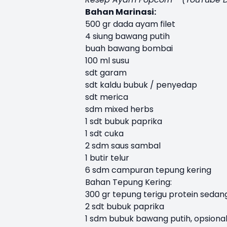
Bahan Marinasi:
500 gr dada ayam filet
4 siung bawang putih
buah bawang bombai
100 ml susu
sdt garam
sdt kaldu bubuk / penyedap
sdt merica
sdm mixed herbs
1 sdt bubuk paprika
1 sdt cuka
2 sdm saus sambal
1 butir telur
6 sdm campuran tepung kering
Bahan Tepung Kering:
300 gr tepung terigu protein sedan
2 sdt bubuk paprika
1 sdm bubuk bawang putih, opsiona