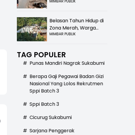
MIMBAR PUBLIK
Bolong! Bahaya Bagi
ekade
Kini Tinggal Sejarah
miupdate.com
Pengendara
Belasan Tahun Hidup di
Zona Merah, Warga
MIMBAR PUBLIK
Kampung Nangewer
Purabaya Masih
Menanti Kepastian
TAG POPULER
Relokasi
#
Punas Mandiri Nagrak Sukabumi
#
Berapa Gaji Pegawai Badan Gizi
Nasional Yang Lolos Rekrutmen
Sppi Batch 3
#
Sppi Batch 3
#
Cicurug Sukabumi
n
#
Sarjana Penggerak