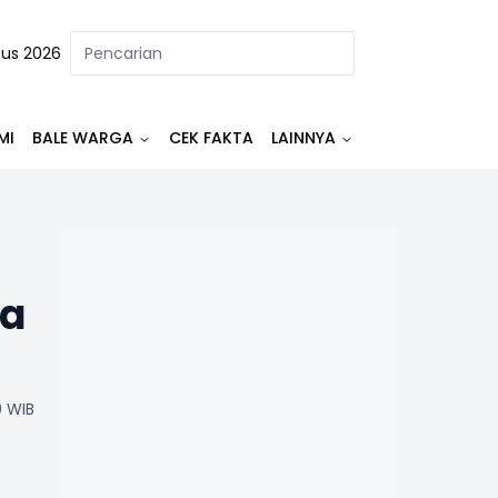
tus 2026
MI
BALE WARGA
CEK FAKTA
LAINNYA
na
0 WIB