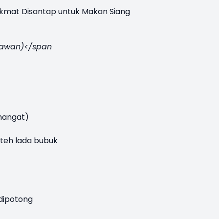
ikmat Disantap untuk Makan Siang
mawan)</span
 hangat)
 teh lada bubuk
dipotong