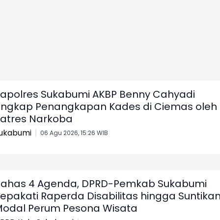
Terduga Pelaku
Satu D
Dikepung Warga
Sukabu
apolres Sukabumi AKBP Benny Cahyadi
ngkap Penangkapan Kades di Ciemas oleh
atres Narkoba
ukabumi
06 Agu 2026, 15:26 WIB
ahas 4 Agenda, DPRD-Pemkab Sukabumi
epakati Raperda Disabilitas hingga Suntika
odal Perum Pesona Wisata