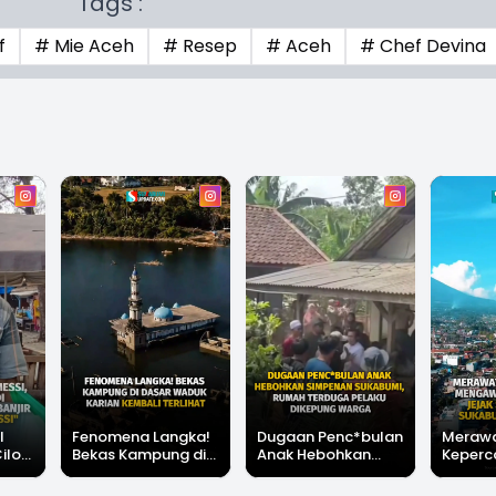
Tags :
f
# Mie Aceh
# Resep
# Aceh
# Chef Devina
l
Fenomena Langka!
Dugaan Penc*bulan
Meraw
Cilok
Bekas Kampung di
Anak Hebohkan
Keperc
u Ini
Dasar Waduk Karian
Simpenan
Menga
"Bang
Kembali Terlihat
Sukabumi, Rumah
Peruba