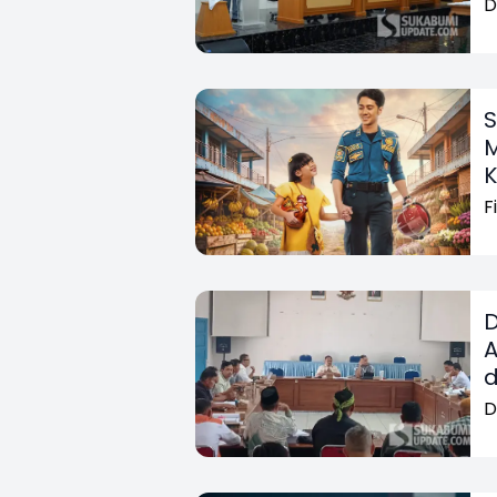
D
S
M
K
F
D
A
D