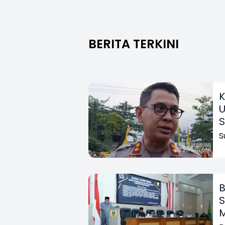
Kawanan Banteng
Messi"
BERITA TERKINI
K
U
S
S
B
S
M