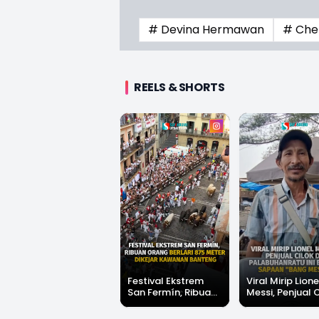
# Devina Hermawan
# Che
REELS & SHORTS
Festival Ekstrem
Viral Mirip Lione
San Fermín, Ribuan
Messi, Penjual 
Orang Berlari 875
di Palabuhanrat
Meter Dikejar
Banjir Sapaan 