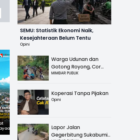
SEMU: Statistik Ekonomi Naik,
Kesejahteraan Belum Tentu
Opini
Warga Udunan dan
Gotong Royong, Cor
MIMBAR PUBLIK
Jalan Hancur di
Nyalindung Sukabumi
Koperasi Tanpa Pijakan
Opini
at
Hilangnya Jejak
Widal: Sandi Lama
Lapor Jalan
ayaan,
Kejayaan: Saat Teh
yang Masih Hidup di
wal
Parakansalak
Sukabumi
Gegerbitung Sukabumi
han: Jejak
Kuasai Pasar Eropa,