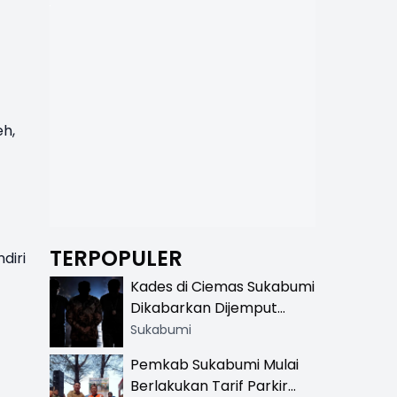
eh
,
TERPOPULER
diri
Kades di Ciemas Sukabumi
Dikabarkan Dijemput
Satnarkoba, Polisi
Sukabumi
Benarkan Ada Penindakan
Pemkab Sukabumi Mulai
Berlakukan Tarif Parkir