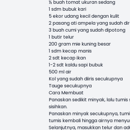
½ buah tomat ukuran sedang
1 sdm bubuk kari
5 ekor udang kecil dengan kulit
2 pasang ati ampela yang sudah dire
3 buah cumi yang sudah dipotong
1 butir telur
200 gram mie kuning besar
1 sdm kecap manis
2 sdt kecap ikan
1-2 sdt kaldu sapi bubuk
500 ml air
Kol yang sudah diiris secukupnya
Tauge secukupnya
Cara Membuat
Panaskan sedikit minyak, lalu tumi
sisihkan.
Panaskan minyak secukupnya, tumis
tumis kembali hingga airnya menyu
Selanjutnya, masukkan telur dan a