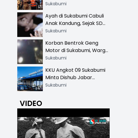
Resmi di 13 Lokasi Wisata,
Sukabumi
Petugas Pakai Rompi
Ayah di Sukabumi Cabuli
Khusus
Anak Kandung, Sejak SD
Hingga SMA
Sukabumi
Korban Bentrok Geng
Motor di Sukabumi, Warga
dan Sopir Tangki
Sukabumi
Pertamina Kena Bacok
KKU Angkot 09 Sukabumi
Minta Dishub Jabar
Tertibkan Trayek Ciawi-
Sukabumi
Cicurug: Ancam Mogok
Narik
VIDEO