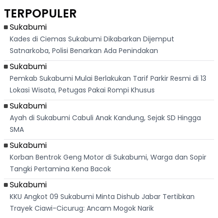
Dikejar Kawanan
Banjir Sapaan
Karian Kembali
Suk
TERPOPULER
Banteng
"Bang Messi"
Terlihat
Terd
Dik
Sukabumi
Kades di Ciemas Sukabumi Dikabarkan Dijemput
Satnarkoba, Polisi Benarkan Ada Penindakan
Sukabumi
Pemkab Sukabumi Mulai Berlakukan Tarif Parkir Resmi di 13
Lokasi Wisata, Petugas Pakai Rompi Khusus
Sukabumi
Ayah di Sukabumi Cabuli Anak Kandung, Sejak SD Hingga
SMA
Sukabumi
Korban Bentrok Geng Motor di Sukabumi, Warga dan Sopir
Tangki Pertamina Kena Bacok
Sukabumi
KKU Angkot 09 Sukabumi Minta Dishub Jabar Tertibkan
Trayek Ciawi-Cicurug: Ancam Mogok Narik