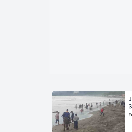
J
S
F