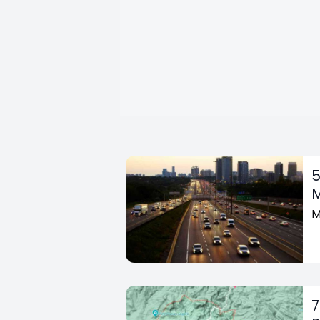
5
M
M
7