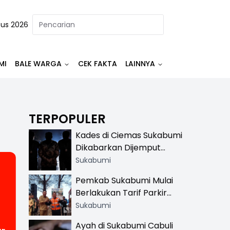
tus 2026
MI
BALE WARGA
CEK FAKTA
LAINNYA
TERPOPULER
Kades di Ciemas Sukabumi
Dikabarkan Dijemput
Satnarkoba, Polisi
Sukabumi
Benarkan Ada Penindakan
Pemkab Sukabumi Mulai
Berlakukan Tarif Parkir
Resmi di 13 Lokasi Wisata,
Sukabumi
,
Petugas Pakai Rompi
Ayah di Sukabumi Cabuli
Khusus