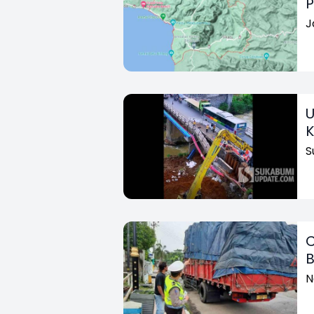
P
J
U
K
S
C
B
N