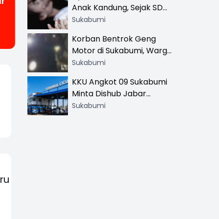
r
Anak Kandung, Sejak SD
Hingga SMA
Sukabumi
Korban Bentrok Geng
Motor di Sukabumi, Warga
dan Sopir Tangki
Sukabumi
Pertamina Kena Bacok
KKU Angkot 09 Sukabumi
Minta Dishub Jabar
Tertibkan Trayek Ciawi-
Sukabumi
Cicurug: Ancam Mogok
Narik
ru