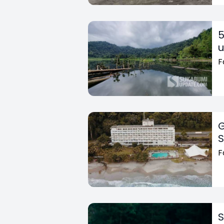
5
u
F
G
S
F
S