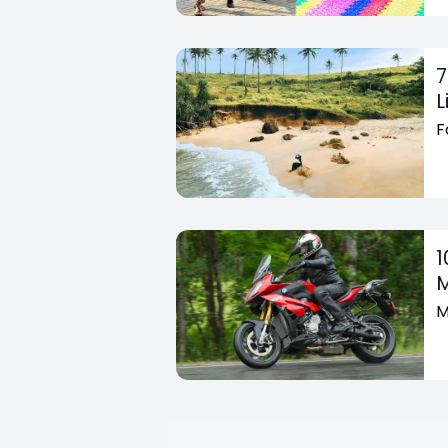
7
L
F
1
M
M