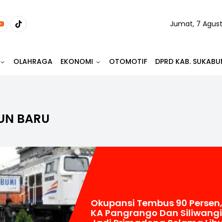
Jumat, 7 Agus
OLAHRAGA
EKONOMI
OTOMOTIF
DPRD KAB. SUKABU
UN BARU
Okupansi Tembus 90 Persen
KA Pangrango Dan Siliwangi