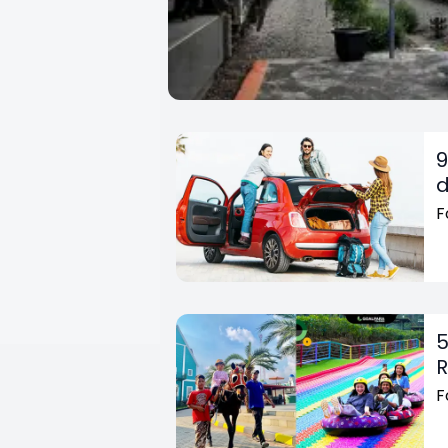
9
d
F
5
R
F