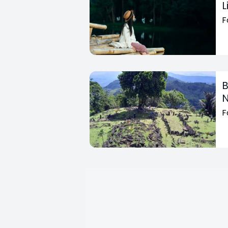
L
F
B
N
F