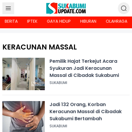
BERITA
IPTEK
GAYA HIDUP
HIBURAN
OLAHRAGA
KERACUNAN MASSAL
Pemilik Hajat Terkejut Acara
Syukuran Jadi Keracunan
Massal di Cibadak Sukabumi
SUKABUMI
Jadi 132 Orang, Korban
Keracunan Massal di Cibadak
Sukabumi Bertambah
SUKABUMI