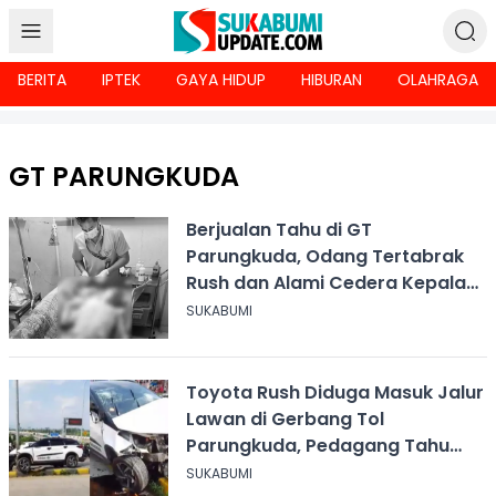
BERITA
IPTEK
GAYA HIDUP
HIBURAN
OLAHRAGA
GT PARUNGKUDA
Berjualan Tahu di GT
Parungkuda, Odang Tertabrak
Rush dan Alami Cedera Kepala
Berat
SUKABUMI
Toyota Rush Diduga Masuk Jalur
Lawan di Gerbang Tol
Parungkuda, Pedagang Tahu
Terluka Parah
SUKABUMI