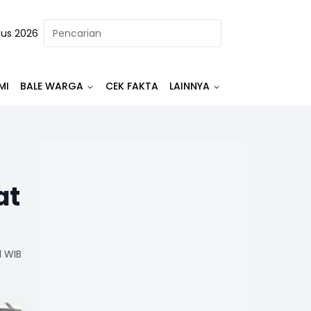
tus 2026
MI
BALE WARGA
CEK FAKTA
LAINNYA
at
1 WIB