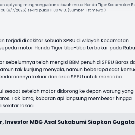
 api yang menghanguskan sebuah motor Honda Tiger Kecamatan Ba
 (8/7/2026) sekira pukul 11.00 WIB. (Sumber : Istimewa.)
n terjadi di sekitar sebuah SPBU di wilayah Kecamatan
 sepeda motor Honda Tiger tiba-tiba terbakar pada Rabu
tor sebelumnya telah mengisi BBM penuh di SPBU Baros d
amun tak kunjung menyala, namun beberapa saat kemu
 kendaraannya keluar dari area SPBU untuk mencoba
cul sesaat setelah motor didorong ke depan warung yang
Baros. Tak lama, kobaran api langsung membesar hingga
ekitar lokasi.
iar, Investor MBG Asal Sukabumi Siapkan Gugat