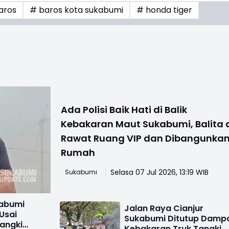
aros
# baros kota sukabumi
# honda tiger
Ada Polisi Baik Hati di Balik
Kebakaran Maut Sukabumi, Balita 
Rawat Ruang VIP dan Dibangunka
Rumah
Selasa 07 Jul 2026, 13:19 WIB
Sukabumi
abumi
Jalan Raya Cianjur
Usai
Sukabumi Ditutup Damp
angki
Kebakaran Truk Tangki