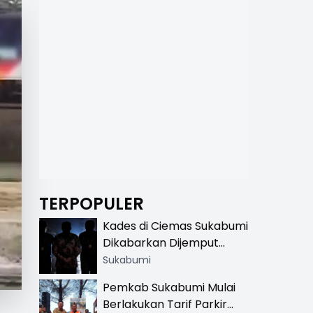
TERPOPULER
Kades di Ciemas Sukabumi
Dikabarkan Dijemput
Satnarkoba, Polisi
Sukabumi
Benarkan Ada Penindakan
Pemkab Sukabumi Mulai
Berlakukan Tarif Parkir