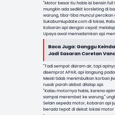
"Motor besar itu habis isi bensin fu
mungkin ada sedikit korsleting di 
warung, tiba-tiba muncul percikan
Sukabumiupdate.com di lokasi, Rab
Kobaran api dengan cepat melalap
Upaya awal memadamkan api mengg
Baca Juga:
Ganggu Keindah
Jadi Sasaran Coretan Van
"Tadi sempat disiram air, tapi apiny
disemprot APAR, api langsung pada
Meski tidak menimbulkan korban j
rusak parah akibat dilalap api.
"Kalau motornya habis, karena api
sampai merembet ke warung," ung
Selain sepeda motor, kobaran api
berada tepat di dekat lokasi motor 