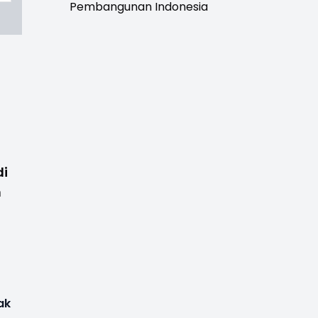
Pembangunan Indonesia
di
n
ak