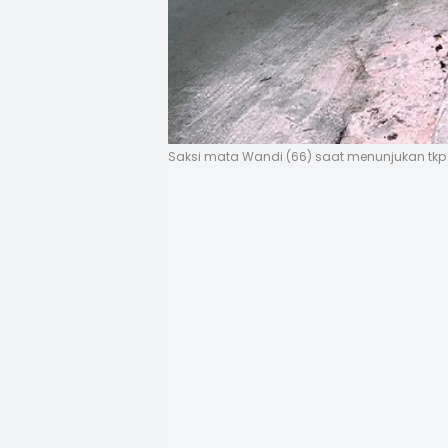
Saksi mata Wandi (66) saat menunjukan tkp k