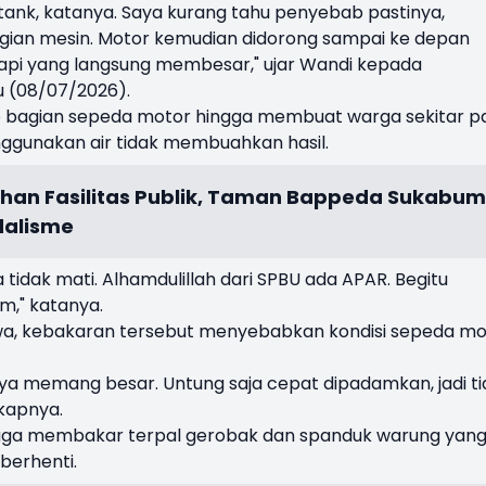
ll tank, katanya. Saya kurang tahu penyebab pastinya,
bagian mesin. Motor kemudian didorong sampai ke depan
 api yang langsung membesar," ujar Wandi kepada
u (08/07/2026).
 bagian sepeda motor hingga membuat warga sekitar pa
unakan air tidak membuahkan hasil.
an Fasilitas Publik, Taman Bappeda Sukabum
dalisme
a tidak mati. Alhamdulillah dari SPBU ada APAR. Begitu
m," katanya.
iwa, kebakaran tersebut menyebabkan kondisi sepeda mo
nya memang besar. Untung saja cepat dipadamkan, jadi t
kapnya.
 juga membakar terpal gerobak dan spanduk warung yan
berhenti.