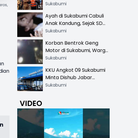
Resmi di 13 Lokasi Wisata,
Sukabumi
ros,
Petugas Pakai Rompi
Ayah di Sukabumi Cabuli
Khusus
Anak Kandung, Sejak SD
Hingga SMA
Sukabumi
Korban Bentrok Geng
Motor di Sukabumi, Warga
dan Sopir Tangki
Sukabumi
an
Pertamina Kena Bacok
KKU Angkot 09 Sukabumi
dian
Minta Dishub Jabar
Tertibkan Trayek Ciawi-
Sukabumi
Cicurug: Ancam Mogok
Narik
VIDEO
an