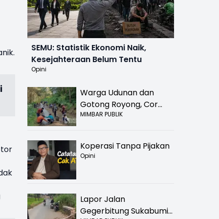
SEMU: Statistik Ekonomi Naik,
nik.
Kesejahteraan Belum Tentu
Opini
i
Warga Udunan dan
Gotong Royong, Cor
MIMBAR PUBLIK
Jalan Hancur di
Nyalindung Sukabumi
Koperasi Tanpa Pijakan
tor
Opini
idak
g
Lapor Jalan
Gegerbitung Sukabumi