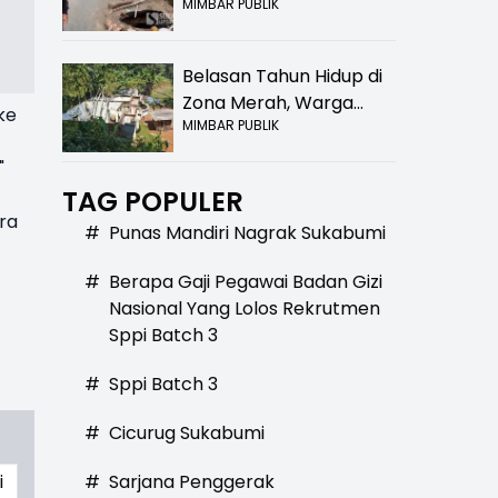
MIMBAR PUBLIK
Bolong! Bahaya Bagi
Pengendara
Belasan Tahun Hidup di
Zona Merah, Warga
ke
MIMBAR PUBLIK
Kampung Nangewer
Purabaya Masih
"
Menanti Kepastian
TAG POPULER
Relokasi
ra
#
Punas Mandiri Nagrak Sukabumi
#
Berapa Gaji Pegawai Badan Gizi
Nasional Yang Lolos Rekrutmen
Sppi Batch 3
#
Sppi Batch 3
#
Cicurug Sukabumi
i
#
Sarjana Penggerak