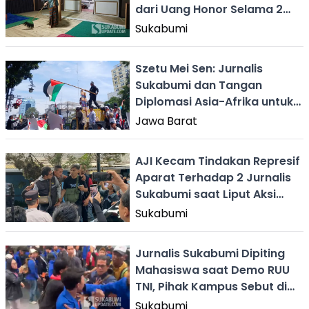
dari Uang Honor Selama 2
Tahun
Sukabumi
Szetu Mei Sen: Jurnalis
Sukabumi dan Tangan
Diplomasi Asia-Afrika untuk
Kemerdekaan Palestina
Jawa Barat
AJI Kecam Tindakan Represif
Aparat Terhadap 2 Jurnalis
Sukabumi saat Liput Aksi
Tolak UU TNI
Sukabumi
Jurnalis Sukabumi Dipiting
Mahasiswa saat Demo RUU
TNI, Pihak Kampus Sebut di
Luar Kendali
Sukabumi