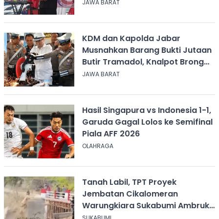
JAWA BARAT
KDM dan Kapolda Jabar
Musnahkan Barang Bukti Jutaan
Butir Tramadol, Knalpot Brong
hingga Miras
JAWA BARAT
Hasil Singapura vs Indonesia 1-1,
Garuda Gagal Lolos ke Semifinal
Piala AFF 2026
OLAHRAGA
Tanah Labil, TPT Proyek
Jembatan Cikalomeran
Warungkiara Sukabumi Ambruk
Saat Pengurugan
SUKABUMI