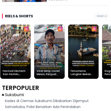
REELS & SHORTS
Geser
Festival Ekstrem
Viral Mirip Lionel
Fenomena
Dug
San Fermín,
Messi, Penjual
Langka! Bekas
Pen
Ribuan Orang
Cilok di
Kampung di
Heb
Berlari 875 Meter
Palabuhanratu Ini
Dasar Waduk
Sim
Dikejar Kawanan
Banjir Sapaan
Karian Kembali
Suk
TERPOPULER
Banteng
"Bang Messi"
Terlihat
Terd
Dik
Sukabumi
Kades di Ciemas Sukabumi Dikabarkan Dijemput
Satnarkoba, Polisi Benarkan Ada Penindakan