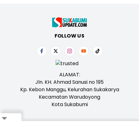
FOLLOW US
ALAMAT:
Jln. KH. Ahmad Sanusi no 195
Kp. Kebon Manggu, Kelurahan Sukakarya
Kecamatan Warudoyong
Kota Sukabumi
Close
Tentang Kami
Redaksi
Iklan
Karir
Kontak
Pedoman
Ikuti Whatsapp Channel Kami,
Klik Disini!