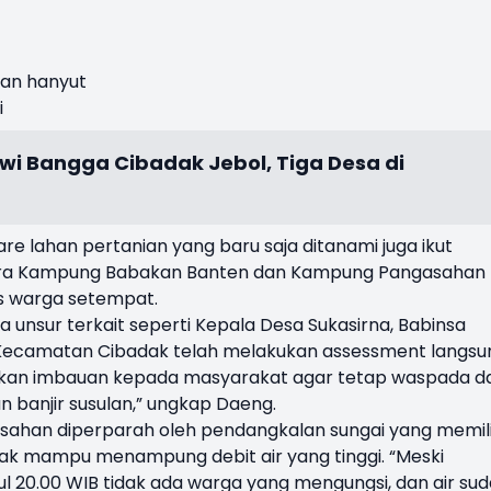
ikan hanyut
i
i Bangga Cibadak Jebol, Tiga Desa di
re lahan pertanian yang baru saja ditanami juga ikut
ara Kampung Babakan Banten dan Kampung Pangasahan
s warga setempat.
nsur terkait seperti Kepala Desa Sukasirna, Babinsa
f Kecamatan Cibadak telah melakukan assessment langsu
erikan imbauan kepada masyarakat agar tetap waspada d
 banjir susulan,” ungkap Daeng.
sahan diperparah oleh pendangkalan sungai yang memili
tidak mampu menampung debit air yang tinggi. “Meski
l 20.00 WIB tidak ada warga yang mengungsi, dan air su