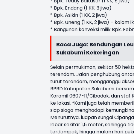
* Bpk. Teddy Baltasar (1 KK, 5 jiwa)
* Bpk. Endang (1 KK, 3 jiwa)
* Bpk. Asikin (1 KK, 2 jiwa)
* Bpk. Uneng (1 KK, 2 jiwa) – kolam 
* Bangunan konveksi milik Bpk. Febr
Baca Juga:
Bendungan Leuw
Sukabumi Kekeringan
Selain permukiman, sekitar 50 hekta
terendam. Jalan penghubung ant
turut terendam, mengganggu akse
BPBD Kabupaten Sukabumi bersama u
Koramil 0607-11/Cibadak, dan sta
ke lokasi. “Kami juga telah memb
siap siaga menghadapi kemungkinan
Menurutnya, luapan sungai Cipanga
lebar sekitar 1,5 meter, sehingga 
terdampak, hingga malam hari puku