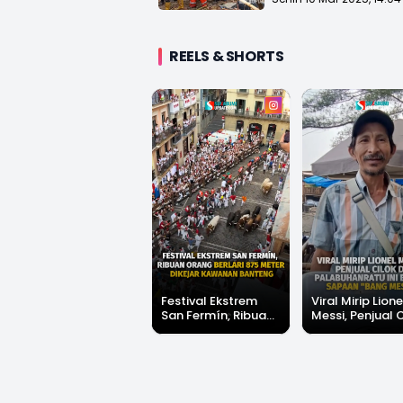
REELS & SHORTS
Festival Ekstrem
Viral Mirip Lione
San Fermín, Ribuan
Messi, Penjual 
Orang Berlari 875
di Palabuhanrat
Meter Dikejar
Banjir Sapaan 
Kawanan Banteng
Messi"