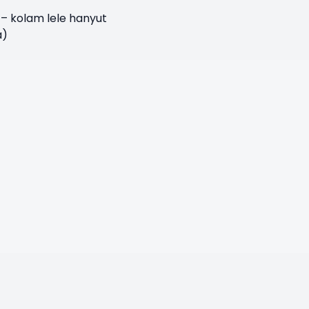
) – kolam lele hanyut
a)