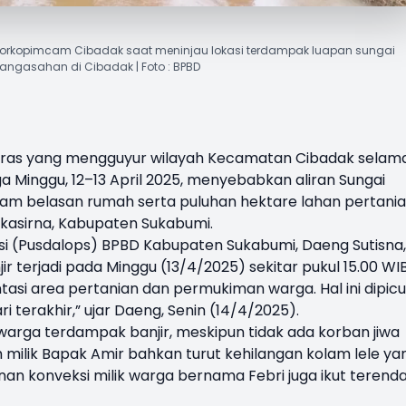
orkopimcam Cibadak saat meninjau lokasi terdampak luapan sungai
angasahan di Cibadak | Foto : BPBD
eras yang mengguyur wilayah Kecamatan Cibadak selam
ga Minggu, 12–13 April 2025, menyebabkan aliran
Sungai
 belasan rumah serta puluhan hektare lahan pertania
asirna, Kabupaten Sukabumi.
si (Pusdalops) BPBD Kabupaten Sukabumi,
Daeng Sutisna
,
 terjadi pada Minggu (13/4/2025) sekitar pukul 15.00 WIB
asi area pertanian dan permukiman warga. Hal ini dipicu
ri terakhir,” ujar Daeng, Senin (14/4/2025).
 warga terdampak banjir, meskipun tidak ada korban jiwa
h milik Bapak Amir bahkan turut kehilangan kolam lele ya
unan konveksi milik warga bernama Febri juga ikut terend