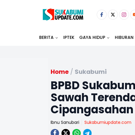
BERITA
IPTEK
GAYA HIDUP
HIBURAN
Home
/
Sukabumi
BPBD Sukabumi
Sawah Terend
Cipangasahan
Ibnu Sanubari
Sukabumiupdate.com