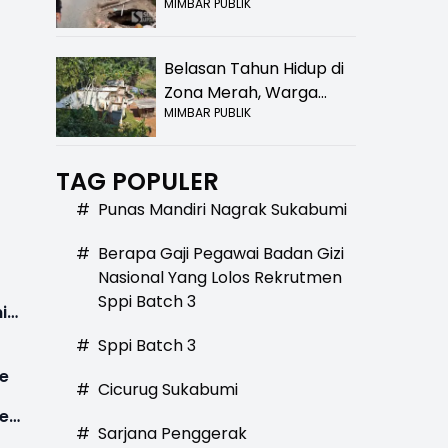
MIMBAR PUBLIK
Bolong! Bahaya Bagi
Pengendara
Belasan Tahun Hidup di
h
Zona Merah, Warga
MIMBAR PUBLIK
Kampung Nangewer
Purabaya Masih
Menanti Kepastian
TAG POPULER
Relokasi
#
Punas Mandiri Nagrak Sukabumi
#
Berapa Gaji Pegawai Badan Gizi
Nasional Yang Lolos Rekrutmen
Sppi Batch 3
i
#
Sppi Batch 3
ke
#
Cicurug Sukabumi
es
#
Sarjana Penggerak