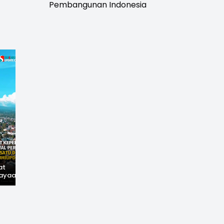
Pembangunan Indonesia
at
Hilangnya Jejak
Widal: Sandi Lama
ayaan,
Kejayaan: Saat Teh
yang Masih Hidup di
wal
Parakansalak
Sukabumi
han: Jejak
Kuasai Pasar Eropa,
ekade
Kini Tinggal Sejarah
miupdate.com