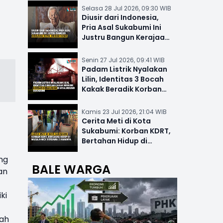
Selasa 28 Jul 2026, 09:30 WIB
Diusir dari Indonesia,
Pria Asal Sukabumi Ini
Justru Bangun Kerajaan
Hotel Mewah Dunia
Senin 27 Jul 2026, 09:41 WIB
Padam Listrik Nyalakan
Lilin, Identitas 3 Bocah
Kakak Beradik Korban
Kebakaran di Nyalindung
Kamis 23 Jul 2026, 21:04 WIB
Cerita Meti di Kota
Sukabumi: Korban KDRT,
Bertahan Hidup di
Musala-MCK Bersama 2
ng
Anaknya
BALE WARGA
an
ki
dah