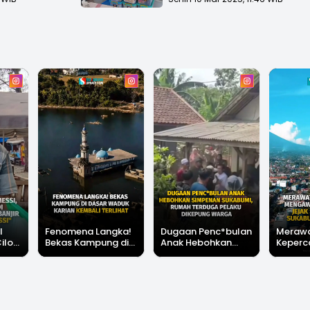
l
Fenomena Langka!
Dugaan Penc*bulan
Meraw
Cilok
Bekas Kampung di
Anak Hebohkan
Keperc
u Ini
Dasar Waduk Karian
Simpenan
Menga
"Bang
Kembali Terlihat
Sukabumi, Rumah
Peruba
Terduga Pelaku
Satu D
Dikepung Warga
Sukabu