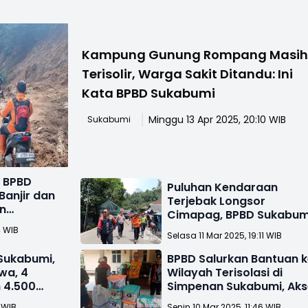
Kampung Gunung Rompang Masi
Terisolir, Warga Sakit Ditandu: Ini
Kata BPBD Sukabumi
Minggu 13 Apr 2025, 20:10 WIB
Sukabumi
h BPBD
Puluhan Kendaraan
Banjir dan
Terjebak Longsor
un
Cimapag, BPBD Sukabum
Tembus Lokasi dengan
4 WIB
Selasa 11 Mar 2025, 19:11 WIB
Jalan Kaki 5 Km
Sukabumi,
BPBD Salurkan Bantuan 
wa, 4
Wilayah Terisolasi di
n 4.500
Simpenan Sukabumi, Aks
k
Terhambat Longsor
 WIB
Senin 10 Mar 2025, 11:46 WIB