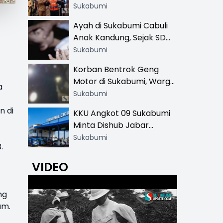
Resmi di 13 Lokasi Wisata,
Sukabumi
Petugas Pakai Rompi
Ayah di Sukabumi Cabuli
Khusus
Anak Kandung, Sejak SD
Hingga SMA
Sukabumi
Korban Bentrok Geng
Motor di Sukabumi, Warga
a
dan Sopir Tangki
Sukabumi
Pertamina Kena Bacok
n di
KKU Angkot 09 Sukabumi
Minta Dishub Jabar
Tertibkan Trayek Ciawi-
Sukabumi
.
Cicurug: Ancam Mogok
Narik
VIDEO
ng
am.