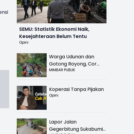
ensi
SEMU: Statistik Ekonomi Naik,
Kesejahteraan Belum Tentu
Opini
Warga Udunan dan
Gotong Royong, Cor
MIMBAR PUBLIK
Jalan Hancur di
Nyalindung Sukabumi
Koperasi Tanpa Pijakan
Opini
Lapor Jalan
Gegerbitung Sukabumi