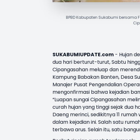
BPBD Kabupaten Sukabumi bersama F
Cip
SUKABUMIUPDATE.com
- Hujan d
dua hari berturut-turut, Sabtu hing
Cipangasahan
meluap dan merendam
Kampung Babakan Banten, Desa Suk
Manajer Pusat Pengendalian Opera
mengonfirmasi bahwa kejadian banjir
“Luapan sungai Cipangasahan melint
curah hujan yang tinggi sejak dua ha
Daeng merinci, sedikitnya 11 rumah
dalam kejadian ini. Salah satu ruma
terbawa arus. Selain itu, satu bang