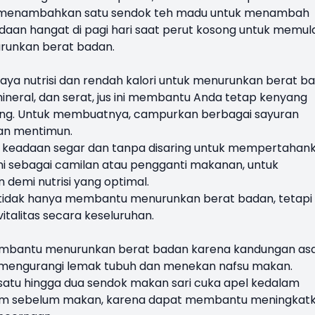
pat menambahkan satu sendok teh madu untuk menambah
daan hangat di pagi hari saat perut kosong untuk memula
unkan berat badan.
kaya nutrisi dan rendah kalori untuk menurunkan berat b
mineral, dan serat, jus ini membantu Anda tetap kenyang
nting. Untuk membuatnya, campurkan berbagai sayuran
dan mentimun.
lam keadaan segar dan tanpa disaring untuk mempertahan
ini sebagai camilan atau pengganti makanan, untuk
emi nutrisi yang optimal.
r tidak hanya membantu menurunkan berat badan, tetapi
talitas secara keseluruhan.
membantu menurunkan berat badan karena kandungan a
mengurangi lemak tubuh dan menekan nafsu makan.
atu hingga dua sendok makan sari cuka apel kedalam
inum sebelum makan, karena dapat membantu meningkat