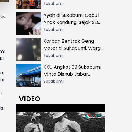
Resmi di 13 Lokasi Wisata,
Sukabumi
Petugas Pakai Rompi
Ayah di Sukabumi Cabuli
bal.
Khusus
Anak Kandung, Sejak SD
Hingga SMA
Sukabumi
Korban Bentrok Geng
Motor di Sukabumi, Warga
mi
dan Sopir Tangki
Sukabumi
au
Pertamina Kena Bacok
KKU Angkot 09 Sukabumi
n.
Minta Dishub Jabar
ai
Tertibkan Trayek Ciawi-
Sukabumi
Cicurug: Ancam Mogok
a.
Narik
VIDEO
es