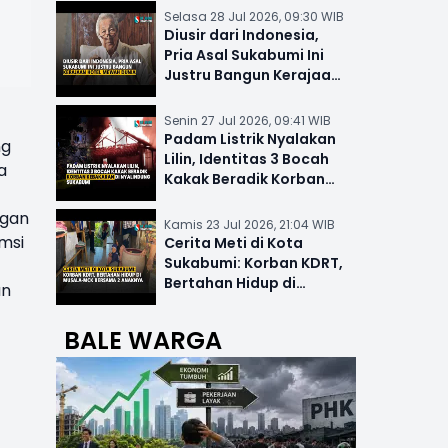
Selasa 28 Jul 2026, 09:30 WIB
Diusir dari Indonesia,
Pria Asal Sukabumi Ini
Justru Bangun Kerajaan
Hotel Mewah Dunia
Senin 27 Jul 2026, 09:41 WIB
Padam Listrik Nyalakan
ng
Lilin, Identitas 3 Bocah
a
Kakak Beradik Korban
Kebakaran di Nyalindung
ngan
Kamis 23 Jul 2026, 21:04 WIB
msi
Cerita Meti di Kota
Sukabumi: Korban KDRT,
Bertahan Hidup di
un
Musala-MCK Bersama 2
Anaknya
BALE WARGA