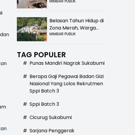
MIMBAR PUBLIK
Bolong! Bahaya Bagi
Pengendara
i
Belasan Tahun Hidup di
Zona Merah, Warga
adan
MIMBAR PUBLIK
Kampung Nangewer
Purabaya Masih
Menanti Kepastian
TAG POPULER
Relokasi
#
Punas Mandiri Nagrak Sukabumi
kan
#
Berapa Gaji Pegawai Badan Gizi
Nasional Yang Lolos Rekrutmen
Sppi Batch 3
#
Sppi Batch 3
sam
#
Cicurug Sukabumi
kan
#
Sarjana Penggerak