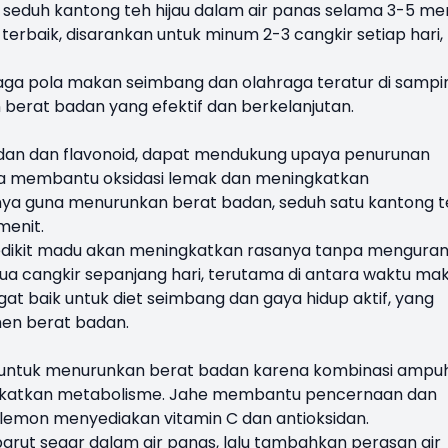
eduh kantong teh hijau dalam air panas selama 3-5 men
 terbaik, disarankan untuk minum 2-3 cangkir setiap hari,
aga pola makan seimbang dan olahraga teratur di sampi
 berat badan yang efektif dan berkelanjutan.
idan dan flavonoid, dapat mendukung upaya penurunan
 membantu oksidasi lemak dan meningkatkan
ya guna menurunkan berat badan, seduh satu kantong t
menit.
dikit madu akan meningkatkan rasanya tanpa menguran
ua cangkir sepanjang hari, terutama di antara waktu ma
t baik untuk diet seimbang dan gaya hidup aktif, yang
en berat badan.
er untuk menurunkan berat badan karena kombinasi ampu
ngkatkan metabolisme. Jahe membantu pencernaan dan
lemon menyediakan vitamin C dan antioksidan.
arut segar dalam air panas, lalu tambahkan perasan air