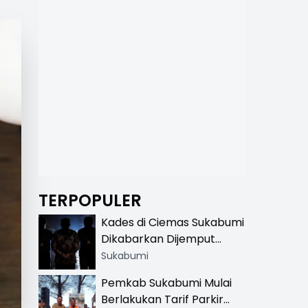
TERPOPULER
Kades di Ciemas Sukabumi
Dikabarkan Dijemput
Satnarkoba, Polisi
Sukabumi
Benarkan Ada Penindakan
Pemkab Sukabumi Mulai
Berlakukan Tarif Parkir