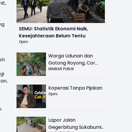
it,
ng
SEMU: Statistik Ekonomi Naik,
Kesejahteraan Belum Tentu
Opini
Warga Udunan dan
eh
Gotong Royong, Cor
MIMBAR PUBLIK
Jalan Hancur di
gi
Nyalindung Sukabumi
kan,
Koperasi Tanpa Pijakan
Opini
h
Lapor Jalan
Gegerbitung Sukabumi