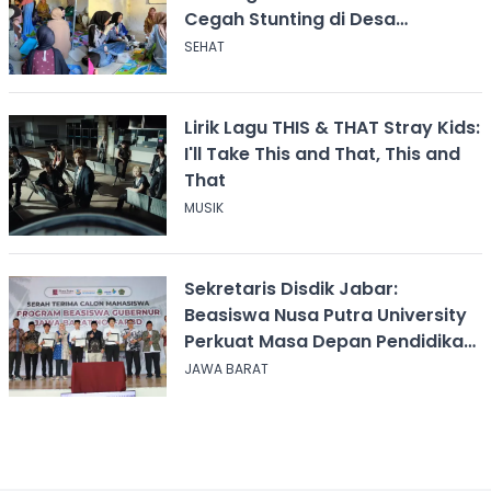
Cegah Stunting di Desa
Calingcing
SEHAT
Lirik Lagu THIS & THAT Stray Kids:
I'll Take This and That, This and
That
MUSIK
Sekretaris Disdik Jabar:
Beasiswa Nusa Putra University
Perkuat Masa Depan Pendidikan
Jawa Barat
JAWA BARAT