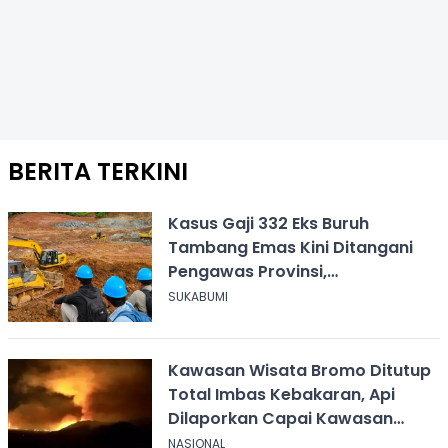
BERITA TERKINI
Kasus Gaji 332 Eks Buruh
Tambang Emas Kini Ditangani
Pengawas Provinsi,
Disnakertrans Sukabumi Terus
SUKABUMI
Dampingi
Kawasan Wisata Bromo Ditutup
Total Imbas Kebakaran, Api
Dilaporkan Capai Kawasan
Sabana
NASIONAL