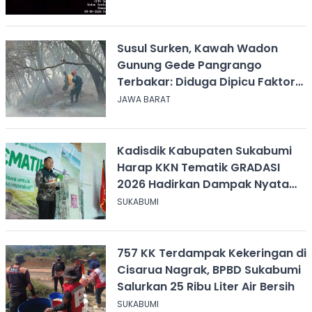
Susul Surken, Kawah Wadon
Gunung Gede Pangrango
Terbakar: Diduga Dipicu Faktor
Alam
JAWA BARAT
Kadisdik Kabupaten Sukabumi
Harap KKN Tematik GRADASI
2026 Hadirkan Dampak Nyata
bagi Masyarakat
SUKABUMI
757 KK Terdampak Kekeringan di
Cisarua Nagrak, BPBD Sukabumi
Salurkan 25 Ribu Liter Air Bersih
SUKABUMI