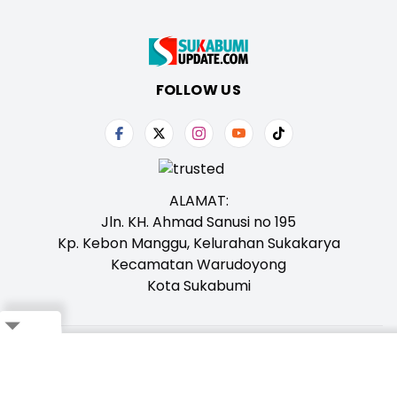
FOLLOW US
ALAMAT:
Jln. KH. Ahmad Sanusi no 195
Kp. Kebon Manggu, Kelurahan Sukakarya
Kecamatan Warudoyong
Kota Sukabumi
Close
Tentang Kami
Redaksi
Iklan
Karir
Kontak
Pedoman
Ikuti Whatsapp Channel Kami,
Klik Disini!