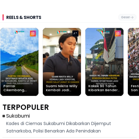
REELS & SHORTS
Geser
Pantai
Suami Nikita Willy
Kakek 90 Tahun
Fest
Cikembang,
Kembali Jadi
Kibarkan Bendera
San 
Destinasi Wisata
Sorotan, Imami
Merah Putih
Rib
Asri Di Sukabumi,
Salat Jumat Di
Sambil Nyanyikan
Berl
Hanya 40 Menit
Kanada
Lagu Indonesia
Dike
TERPOPULER
Dari
Raya
Ban
Palabuhanratu
Sukabumi
Kades di Ciemas Sukabumi Dikabarkan Dijemput
Satnarkoba, Polisi Benarkan Ada Penindakan