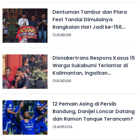
Dentuman Tambur dan Plara
Fest Tandai Dimulainya
Rangkaian Hari Jadi ke-156
Kabupaten Sukabumi
SUKABUMI
Disnakertrans Respons Kasus 15
Warga Sukabumi Terlantar di
Kalimantan, Ingatkan
Pentingnya Perjanjian Kerja
SUKABUMI
12 Pemain Asing di Persib
Bandung, Danijel Loncar Datang
dan Ramon Tanque Terancam?
OLAHRAGA