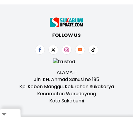
FOLLOW US
ALAMAT:
Jln. KH. Ahmad Sanusi no 195
Kp. Kebon Manggu, Kelurahan Sukakarya
Kecamatan Warudoyong
Kota Sukabumi
Close
Tentang Kami
Redaksi
Iklan
Karir
Kontak
Pedoman
Ikuti Whatsapp Channel Kami,
Klik Disini!