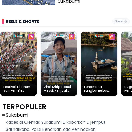
Sukabumi
REELS & SHORTS
Geser
Festival Ekstrem
Viral Mirip Lionel
Fenomena
Dug
San Fermín,
Messi, Penjual
Langka! Bekas
Pen
Ribuan Orang
Cilok di
Kampung di
Heb
Berlari 875 Meter
Palabuhanratu Ini
Dasar Waduk
Sim
Dikejar Kawanan
Banjir Sapaan
Karian Kembali
Suk
TERPOPULER
Banteng
"Bang Messi"
Terlihat
Terd
Dik
Sukabumi
Kades di Ciemas Sukabumi Dikabarkan Dijemput
Satnarkoba, Polisi Benarkan Ada Penindakan