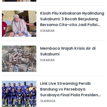
Kisah Pilu Kebakaran Nyalindung
Sukabumi: 3 Bocah Berpulang
Bersama Cita-cita Jadi Polisi
dan Guru
SUKABUMI
Membaca Wajah Krisis Air di
Sukabumi
SUKABUMI
Link Live Streaming Persib
Bandung vs Persebaya
Surabaya Final Piala Presiden
2026, Kick-off Pukul 20.00 WIB
OLAHRAGA