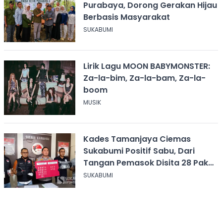
Purabaya, Dorong Gerakan Hijau
Berbasis Masyarakat
SUKABUMI
Lirik Lagu MOON BABYMONSTER:
Za-la-bim, Za-la-bam, Za-la-
boom
MUSIK
Kades Tamanjaya Ciemas
Sukabumi Positif Sabu, Dari
Tangan Pemasok Disita 28 Paket
Narkoba
SUKABUMI