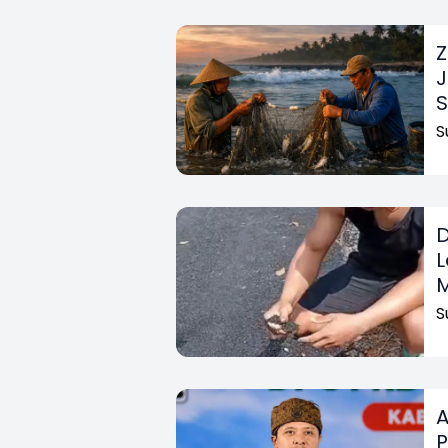
Z
J
S
D
L
S
A
P