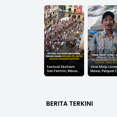
Festival Ekstrem
Viral Mirip Lione
San Fermín, Ribuan
Messi, Penjual 
Orang Berlari 875
di Palabuhanrat
Meter Dikejar
Banjir Sapaan 
Kawanan Banteng
Messi"
BERITA TERKINI