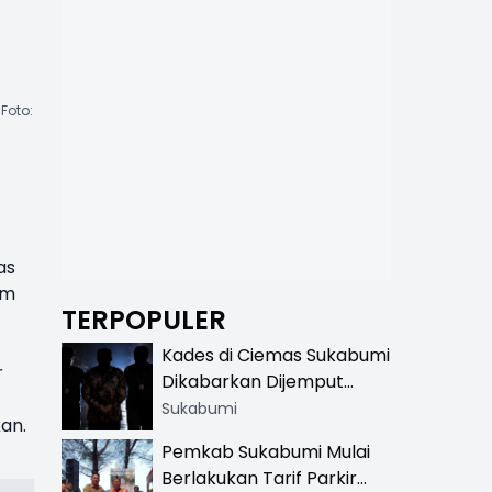
Foto:
as
om
TERPOPULER
Kades di Ciemas Sukabumi
r
Dikabarkan Dijemput
Satnarkoba, Polisi
Sukabumi
an.
Benarkan Ada Penindakan
Pemkab Sukabumi Mulai
Berlakukan Tarif Parkir