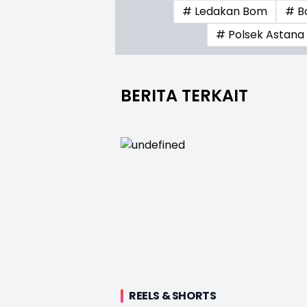
# Ledakan Bom
# B
# Polsek Astana
BERITA TERKAIT
REELS & SHORTS