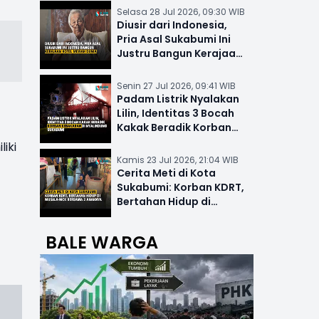
Selasa 28 Jul 2026, 09:30 WIB
Diusir dari Indonesia,
Pria Asal Sukabumi Ini
Justru Bangun Kerajaan
Hotel Mewah Dunia
Senin 27 Jul 2026, 09:41 WIB
Padam Listrik Nyalakan
Lilin, Identitas 3 Bocah
Kakak Beradik Korban
Kebakaran di Nyalindung
iki
Kamis 23 Jul 2026, 21:04 WIB
Cerita Meti di Kota
Sukabumi: Korban KDRT,
Bertahan Hidup di
Musala-MCK Bersama 2
Anaknya
BALE WARGA