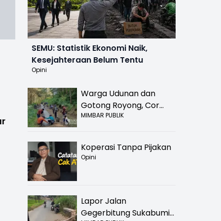
SEMU: Statistik Ekonomi Naik,
Kesejahteraan Belum Tentu
Opini
Warga Udunan dan
Gotong Royong, Cor
MIMBAR PUBLIK
Jalan Hancur di
ar
Nyalindung Sukabumi
Koperasi Tanpa Pijakan
Opini
Lapor Jalan
Gegerbitung Sukabumi