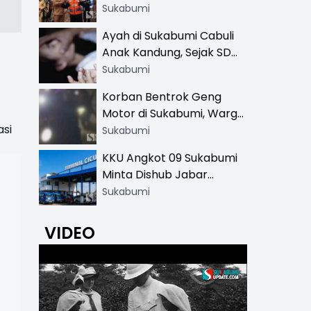
Resmi di 13 Lokasi Wisata,
Sukabumi
Petugas Pakai Rompi
Ayah di Sukabumi Cabuli
Khusus
Anak Kandung, Sejak SD
Hingga SMA
Sukabumi
Korban Bentrok Geng
Motor di Sukabumi, Warga
asi
dan Sopir Tangki
Sukabumi
Pertamina Kena Bacok
KKU Angkot 09 Sukabumi
Minta Dishub Jabar
Tertibkan Trayek Ciawi-
Sukabumi
Cicurug: Ancam Mogok
Narik
VIDEO