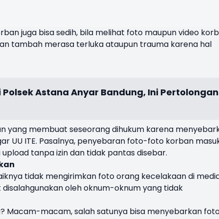
orban juga bisa sedih, bila melihat foto maupun video kor
kan tambah merasa terluka ataupun trauma karena hal
 Polsek Astana Anyar Bandung, Ini Pertolongan
turan yang membuat seseorang dihukum karena menyebar
gar UU ITE. Pasalnya, penyebaran foto-foto korban masu
 upload tanpa izin dan tidak pantas disebar.
akan
iknya tidak mengirimkan foto orang kecelakaan di medi
but disalahgunakan oleh oknum-oknum yang tidak
ya? Macam-macam, salah satunya bisa menyebarkan foto 