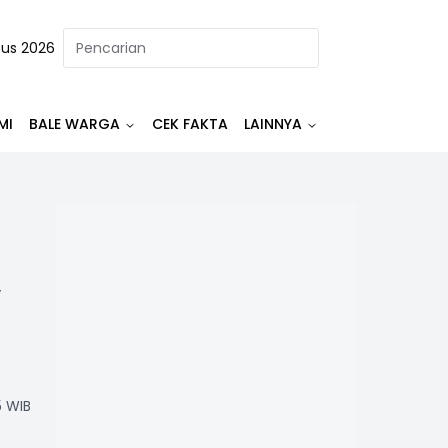
tus 2026
MI
BALE WARGA
CEK FAKTA
LAINNYA
,
5 WIB