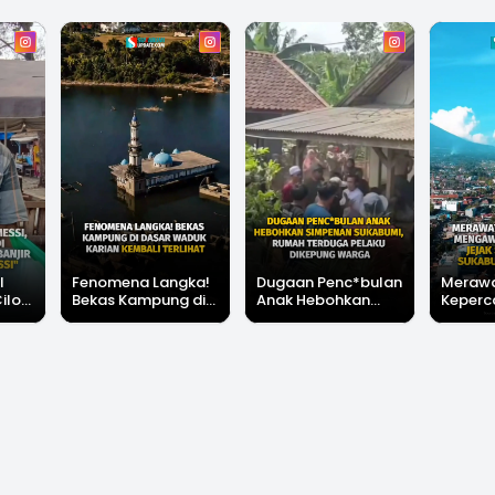
l
Fenomena Langka!
Dugaan Penc*bulan
Meraw
Cilok
Bekas Kampung di
Anak Hebohkan
Keperc
u Ini
Dasar Waduk Karian
Simpenan
Menga
"Bang
Kembali Terlihat
Sukabumi, Rumah
Peruba
Terduga Pelaku
Satu D
Dikepung Warga
Sukabu