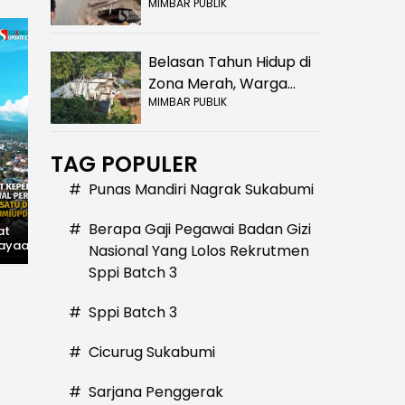
MIMBAR PUBLIK
Bolong! Bahaya Bagi
Pengendara
Belasan Tahun Hidup di
Zona Merah, Warga
MIMBAR PUBLIK
Kampung Nangewer
Purabaya Masih
Menanti Kepastian
TAG POPULER
Relokasi
#
Punas Mandiri Nagrak Sukabumi
#
Berapa Gaji Pegawai Badan Gizi
at
Hilangnya Jejak
Widal: Sandi Lama
ayaan,
Kejayaan: Saat Teh
yang Masih Hidup di
Nasional Yang Lolos Rekrutmen
wal
Parakansalak
Sukabumi
Sppi Batch 3
han: Jejak
Kuasai Pasar Eropa,
ekade
Kini Tinggal Sejarah
miupdate.com
#
Sppi Batch 3
#
Cicurug Sukabumi
#
Sarjana Penggerak