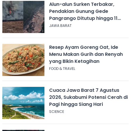
Alun-alun Surken Terbakar,
Pendakian Gunung Gede
Pangrango Ditutup hingga 11
Agustus 2026
JAWA BARAT
Resep Ayam Goreng Oat, Ide
Menu Makan Gurih dan Renyah
yang Bikin Ketagihan
FOOD & TRAVEL
Cuaca Jawa Barat 7 Agustus
2026, Sukabumi Potensi Cerah di
Pagi hingga Siang Hari
SCIENCE