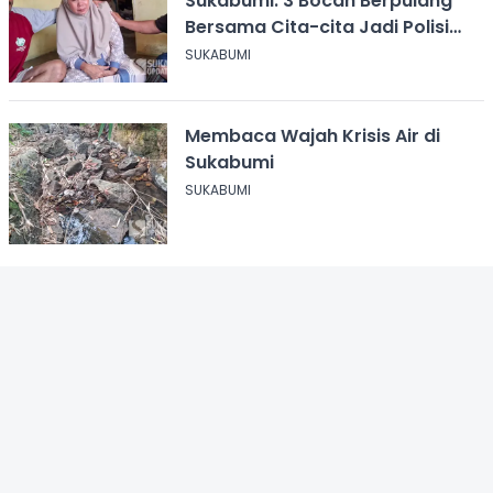
Sukabumi: 3 Bocah Berpulang
Bersama Cita-cita Jadi Polisi
dan Guru
SUKABUMI
Membaca Wajah Krisis Air di
Sukabumi
SUKABUMI