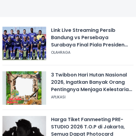
Link Live Streaming Persib
Bandung vs Persebaya
Surabaya Final Piala Presiden
2026, Kick-off Pukul 20.00 WIB
OLAHRAGA
3 Twibbon Hari Hutan Nasional
2026, Ingatkan Banyak Orang
Pentingnya Menjaga Kelestarian
Hutan
APLIKASI
Harga Tiket Fanmeeting PRE-
STUDIO 2026 T.O.P di Jakarta,
Semua Dapat Photocard