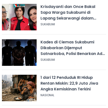
Krisdayanti dan Once Bakal
Sapa Warga Sukabumi di
Lapang Sekarwangi dalam
Rangka Hari ASI Sedunia
SUKABUMI
Kades di Ciemas Sukabumi
Dikabarkan Dijemput
Satnarkoba, Polisi Benarkan Ada
Penindakan
SUKABUMI
1 dari 12 Penduduk RI Hidup
Rentan Miskin: 22,9 Juta Jiwa
Angka Kemiskinan Terkini
NASIONAL