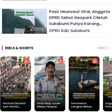
Pasir Heunceut Viral, Anggota
DPRD Sebut Geopark Ciletuh
Sukabumi Punya Karang
Kontol
DPRD Kab. Sukabumi
REELS & SHORTS
Geser
Festival Ekstrem
Viral Mirip Lionel
Fenomena
Dug
San Fermín,
Messi, Penjual
Langka! Bekas
Pen
Ribuan Orang
Cilok di
Kampung di
Heb