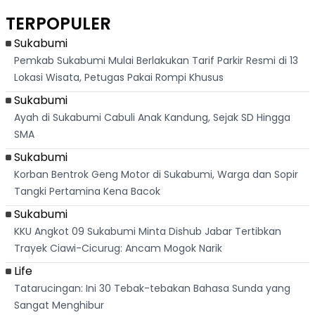
Berlari 875 Meter
Palabuhanratu Ini
Dasar Waduk
Sim
Dikejar Kawanan
Banjir Sapaan
Karian Kembali
Suk
TERPOPULER
Banteng
"Bang Messi"
Terlihat
Terd
Dik
Sukabumi
Pemkab Sukabumi Mulai Berlakukan Tarif Parkir Resmi di 13
Lokasi Wisata, Petugas Pakai Rompi Khusus
Sukabumi
Ayah di Sukabumi Cabuli Anak Kandung, Sejak SD Hingga
SMA
Sukabumi
Korban Bentrok Geng Motor di Sukabumi, Warga dan Sopir
Tangki Pertamina Kena Bacok
Sukabumi
KKU Angkot 09 Sukabumi Minta Dishub Jabar Tertibkan
Trayek Ciawi-Cicurug: Ancam Mogok Narik
Life
Tatarucingan: Ini 30 Tebak-tebakan Bahasa Sunda yang
Sangat Menghibur