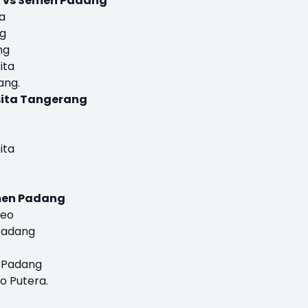
a vs Semen Padang
a
ng
ng
ita
ang.
sita Tangerang
ita
men Padang
neo
 Padang
n Padang
o Putera.