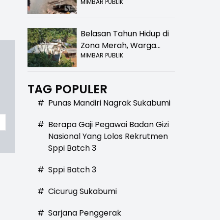
MIMBAR PUBLIK
Bolong! Bahaya Bagi
Pengendara
Belasan Tahun Hidup di
Zona Merah, Warga
MIMBAR PUBLIK
Kampung Nangewer
Purabaya Masih
Menanti Kepastian
TAG POPULER
Relokasi
#
Punas Mandiri Nagrak Sukabumi
#
Berapa Gaji Pegawai Badan Gizi
Nasional Yang Lolos Rekrutmen
Sppi Batch 3
#
Sppi Batch 3
#
Cicurug Sukabumi
#
Sarjana Penggerak