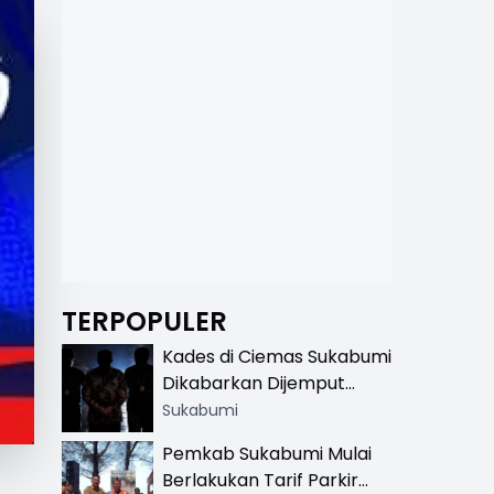
TERPOPULER
Kades di Ciemas Sukabumi
Dikabarkan Dijemput
Satnarkoba, Polisi
Sukabumi
Benarkan Ada Penindakan
Pemkab Sukabumi Mulai
Berlakukan Tarif Parkir