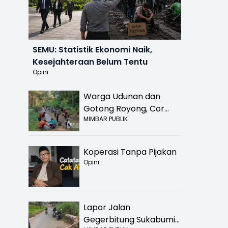
SEMU: Statistik Ekonomi Naik,
Kesejahteraan Belum Tentu
Opini
Warga Udunan dan
Gotong Royong, Cor
MIMBAR PUBLIK
Jalan Hancur di
Nyalindung Sukabumi
Koperasi Tanpa Pijakan
Opini
Lapor Jalan
Gegerbitung Sukabumi