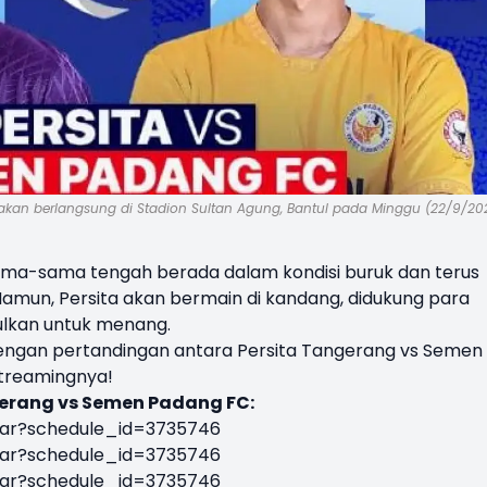
akan berlangsung di Stadion Sultan Agung, Bantul pada Minggu (22/9/20
sama-sama tengah berada dalam kondisi buruk dan terus
Namun, Persita akan bermain di kandang, didukung para
gulkan untuk menang.
ngan pertandingan antara Persita Tangerang vs Semen
e streamingnya!
gerang vs Semen Padang FC:
siar?schedule_id=3735746
siar?schedule_id=3735746
siar?schedule_id=3735746