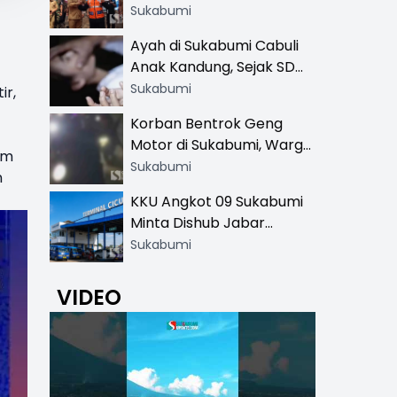
Resmi di 13 Lokasi Wisata,
Sukabumi
Petugas Pakai Rompi
Ayah di Sukabumi Cabuli
Khusus
Anak Kandung, Sejak SD
Hingga SMA
Sukabumi
ir,
Korban Bentrok Geng
Motor di Sukabumi, Warga
am
dan Sopir Tangki
Sukabumi
n
Pertamina Kena Bacok
KKU Angkot 09 Sukabumi
Minta Dishub Jabar
Tertibkan Trayek Ciawi-
Sukabumi
Cicurug: Ancam Mogok
Narik
VIDEO