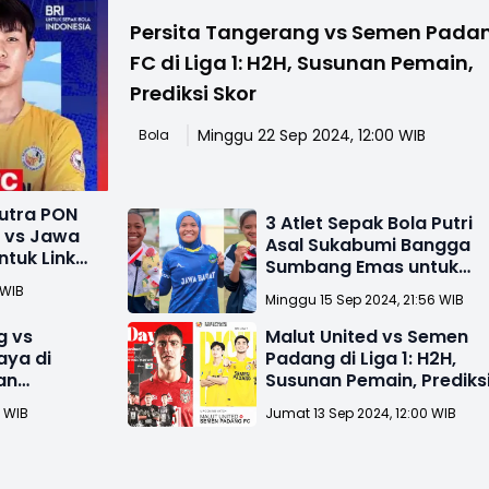
Persita Tangerang vs Semen Pada
FC di Liga 1: H2H, Susunan Pemain,
Prediksi Skor
Minggu 22 Sep 2024, 12:00 WIB
Bola
Putra PON
3 Atlet Sepak Bola Putri
 vs Jawa
Asal Sukabumi Bangga
untuk Link
Sumbang Emas untuk
Jabar di PON
 WIB
Minggu 15 Sep 2024, 21:56 WIB
g vs
Malut United vs Semen
aya di
Padang di Liga 1: H2H,
an
Susunan Pemain, Prediks
Link
Skor dan Link Live
0 WIB
Jumat 13 Sep 2024, 12:00 WIB
Streaming