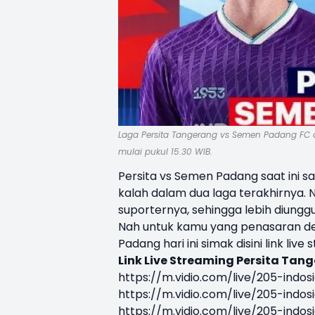
Laga Persita Tangerang vs Semen Padang FC 
mulai pukul 15.30 WIB.
Persita vs Semen Padang saat ini 
kalah dalam dua laga terakhirnya. 
suporternya, sehingga lebih diung
Nah untuk kamu yang penasaran de
Padang hari ini simak disini link liv
Link Live Streaming Persita Tan
https://m.vidio.com/live/205-indo
https://m.vidio.com/live/205-indo
https://m.vidio.com/live/205-indo