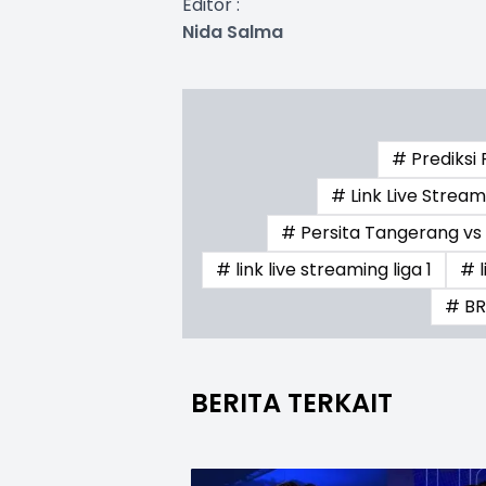
Editor :
Nida Salma
# Prediksi
# Link Live Strea
# Persita Tangerang v
# link live streaming liga 1
# 
# BRI
BERITA TERKAIT