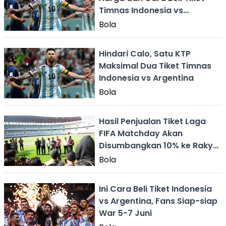
Timnas Indonesia vs
Argentina
Bola
Hindari Calo, Satu KTP
Maksimal Dua Tiket Timnas
Indonesia vs Argentina
Bola
Hasil Penjualan Tiket Laga
FIFA Matchday Akan
Disumbangkan 10% ke Rakyat
Palestina
Bola
Ini Cara Beli Tiket Indonesia
vs Argentina, Fans Siap-siap
War 5-7 Juni