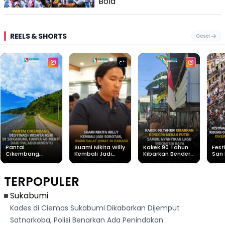
Bola
REELS & SHORTS
Geser
Pantai
Suami Nikita Willy
Kakek 90 Tahun
Fest
Cikembang,
Kembali Jadi
Kibarkan Bendera
San 
Destinasi Wisata
Sorotan, Imami
Merah Putih
Rib
Asri Di Sukabumi,
Salat Jumat Di
Sambil Nyanyikan
Berl
Hanya 40 Menit
Kanada
Lagu Indonesia
Dike
TERPOPULER
Dari
Raya
Ban
Palabuhanratu
Sukabumi
Kades di Ciemas Sukabumi Dikabarkan Dijemput
Satnarkoba, Polisi Benarkan Ada Penindakan