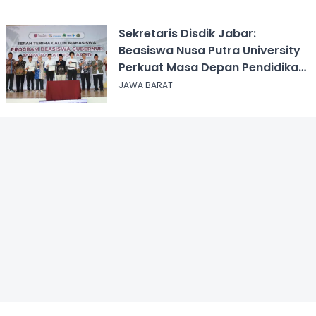
Sekretaris Disdik Jabar:
Beasiswa Nusa Putra University
Perkuat Masa Depan Pendidikan
Jawa Barat
JAWA BARAT