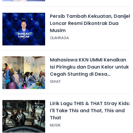
Persib Tambah Kekuatan, Danijel
Loncar Resmi Dikontrak Dua
Musim
OLAHRAGA
Mahasiswa KKN UMMI Kenalkan
Isi Piringku dan Daun Kelor untuk
Cegah Stunting di Desa
Calingcing
SEHAT
Lirik Lagu THIS & THAT Stray Kids:
I'll Take This and That, This and
That
MUSIK