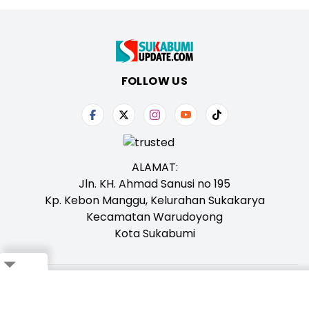
FOLLOW US
ALAMAT:
Jln. KH. Ahmad Sanusi no 195
Kp. Kebon Manggu, Kelurahan Sukakarya
Kecamatan Warudoyong
Kota Sukabumi
Close
Tentang Kami
Redaksi
Iklan
Karir
Kontak
Pedoman
Ikuti Whatsapp Channel Kami,
Klik Disini!