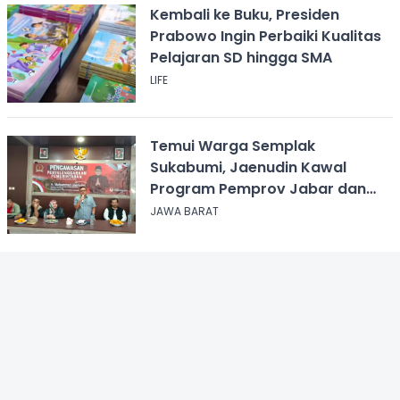
Kembali ke Buku, Presiden
Prabowo Ingin Perbaiki Kualitas
Pelajaran SD hingga SMA
LIFE
Temui Warga Semplak
Sukabumi, Jaenudin Kawal
Program Pemprov Jabar dan
Serap Aspirasi
JAWA BARAT