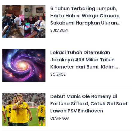
6 Tahun Terbaring Lumpuh,
Harta Habis: Warga Ciracap
Sukabumi Harapkan Uluran
Tangan KDM
SUKABUMI
Lokasi Tuhan Ditemukan
Jaraknya 439 Miliar Triliun
Kilometer dari Bumi, Klaim
Ilmuwan Harvard
SCIENCE
Debut Manis Ole Romeny di
Fortuna Sittard, Cetak Gol Saat
Lawan PSV Eindhoven
OLAHRAGA