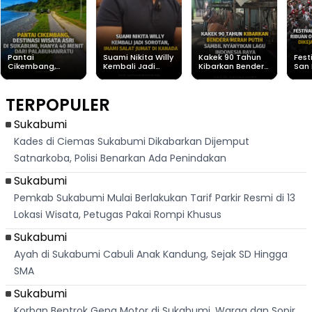
Pantai
Suami Nikita Willy
Kakek 90 Tahun
Fest
Cikembang,
Kembali Jadi
Kibarkan Bendera
San 
Destinasi Wisata
Sorotan, Imami
Merah Putih
Rib
Asri Di Sukabumi,
Salat Jumat Di
Sambil Nyanyikan
Berl
Hanya 40 Menit
Kanada
Lagu Indonesia
Dike
TERPOPULER
Dari
Raya
Ban
Palabuhanratu
Sukabumi
Kades di Ciemas Sukabumi Dikabarkan Dijemput
Satnarkoba, Polisi Benarkan Ada Penindakan
Sukabumi
Pemkab Sukabumi Mulai Berlakukan Tarif Parkir Resmi di 13
Lokasi Wisata, Petugas Pakai Rompi Khusus
Sukabumi
Ayah di Sukabumi Cabuli Anak Kandung, Sejak SD Hingga
SMA
Sukabumi
Korban Bentrok Geng Motor di Sukabumi, Warga dan Sopir