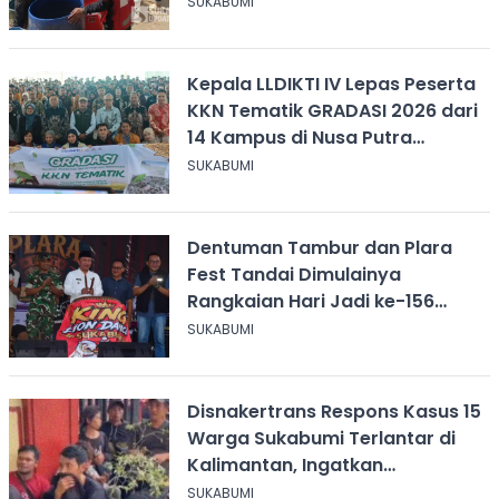
SUKABUMI
Kepala LLDIKTI IV Lepas Peserta
KKN Tematik GRADASI 2026 dari
14 Kampus di Nusa Putra
University
SUKABUMI
Dentuman Tambur dan Plara
Fest Tandai Dimulainya
Rangkaian Hari Jadi ke-156
Kabupaten Sukabumi
SUKABUMI
Disnakertrans Respons Kasus 15
Warga Sukabumi Terlantar di
Kalimantan, Ingatkan
Pentingnya Perjanjian Kerja
SUKABUMI