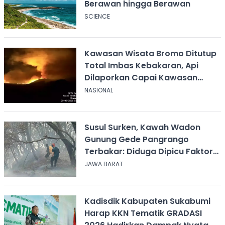
Berawan hingga Berawan
SCIENCE
Kawasan Wisata Bromo Ditutup
Total Imbas Kebakaran, Api
Dilaporkan Capai Kawasan
Sabana
NASIONAL
Susul Surken, Kawah Wadon
Gunung Gede Pangrango
Terbakar: Diduga Dipicu Faktor
Alam
JAWA BARAT
Kadisdik Kabupaten Sukabumi
Harap KKN Tematik GRADASI