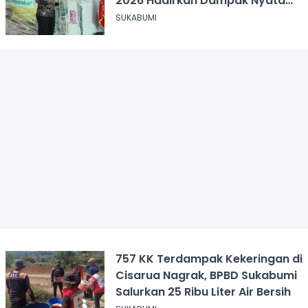
2026 Hadirkan Dampak Nyata
bagi Masyarakat
SUKABUMI
757 KK Terdampak Kekeringan di
Cisarua Nagrak, BPBD Sukabumi
Salurkan 25 Ribu Liter Air Bersih