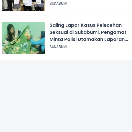
Korban Romance Scam Rp500
SUKABUMI
Juta
Saling Lapor Kasus Pelecehan
Seksual di Sukabumi, Pengamat
Minta Polisi Utamakan Laporan
Korban
SUKABUMI