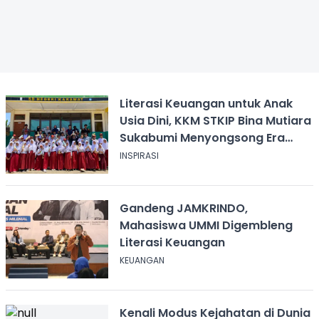
Literasi Keuangan untuk Anak
Usia Dini, KKM STKIP Bina Mutiara
Sukabumi Menyongsong Era
Society 5.0
INSPIRASI
Gandeng JAMKRINDO,
Mahasiswa UMMI Digembleng
Literasi Keuangan
KEUANGAN
Kenali Modus Kejahatan di Dunia