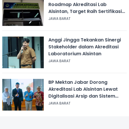
Roadmap Akreditasi Lab
Alsintan, Target Raih Sertifikasi
ISO 17025 dalam 2 Tahun
JAWA BARAT
Anggi Jingga Tekankan Sinergi
Stakeholder dalam Akreditasi
Laboratorium Alsintan
JAWA BARAT
BP Mektan Jabar Dorong
Akreditasi Lab Alsintan Lewat
Digitalisasi Arsip dan Sistem
Mutu
JAWA BARAT