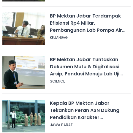
BP Mektan Jabar Terdampak
Efisiensi Rp4 Miliar,
Pembangunan Lab Pompa Air
Ditunda
KEUANGAN
BP Mektan Jabar Tuntaskan
Dokumen Mutu & Digitalisasi
Arsip, Fondasi Menuju Lab Uji
Alsintan Terakreditasi Kian Kuat
SCIENCE
Kepala BP Mektan Jabar
Tekankan Peran ASN Dukung
Pendidikan Karakter
Pancawaluya
JAWA BARAT