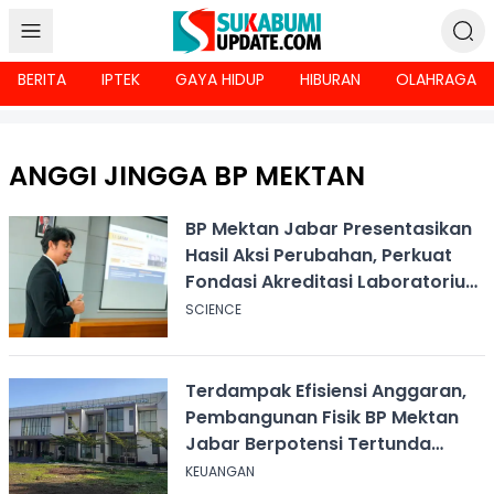
BERITA
IPTEK
GAYA HIDUP
HIBURAN
OLAHRAGA
ANGGI JINGGA BP MEKTAN
BP Mektan Jabar Presentasikan
Hasil Aksi Perubahan, Perkuat
Fondasi Akreditasi Laboratorium
Uji Alsintan
SCIENCE
Terdampak Efisiensi Anggaran,
Pembangunan Fisik BP Mektan
Jabar Berpotensi Tertunda
hingga 2027
KEUANGAN