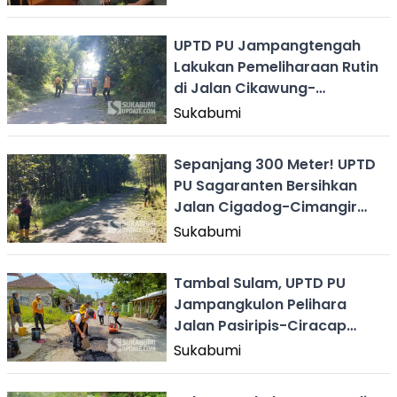
UPTD PU Jampangtengah
Lakukan Pemeliharaan Rutin
di Jalan Cikawung-
Nyalindung Sukabumi
Sukabumi
Sepanjang 300 Meter! UPTD
PU Sagaranten Bersihkan
Jalan Cigadog-Cimangir
Sukabumi
Sukabumi
Tambal Sulam, UPTD PU
Jampangkulon Pelihara
Jalan Pasiripis-Ciracap
Sukabumi
Sukabumi