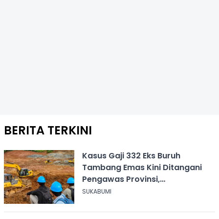
BERITA TERKINI
Kasus Gaji 332 Eks Buruh
Tambang Emas Kini Ditangani
Pengawas Provinsi,
Disnakertrans Sukabumi Terus
SUKABUMI
Dampingi