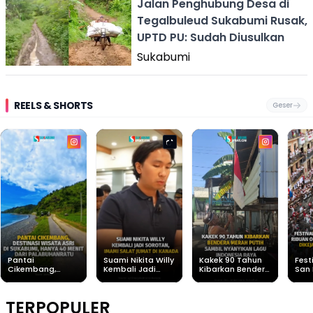
Jalan Penghubung Desa di
Tegalbuleud Sukabumi Rusak,
UPTD PU: Sudah Diusulkan
Sukabumi
REELS & SHORTS
Geser
Pantai
Suami Nikita Willy
Kakek 90 Tahun
Fest
Cikembang,
Kembali Jadi
Kibarkan Bendera
San 
Destinasi Wisata
Sorotan, Imami
Merah Putih
Rib
Asri Di Sukabumi,
Salat Jumat Di
Sambil Nyanyikan
Berl
Hanya 40 Menit
Kanada
Lagu Indonesia
Dike
TERPOPULER
Dari
Raya
Ban