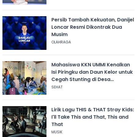
Persib Tambah Kekuatan, Danijel
Loncar Resmi Dikontrak Dua
Musim
OLAHRAGA
Mahasiswa KKN UMMI Kenalkan
Isi Piringku dan Daun Kelor untuk
Cegah Stunting di Desa
Calingcing
SEHAT
Lirik Lagu THIS & THAT Stray Kids:
I'll Take This and That, This and
That
MUSIK