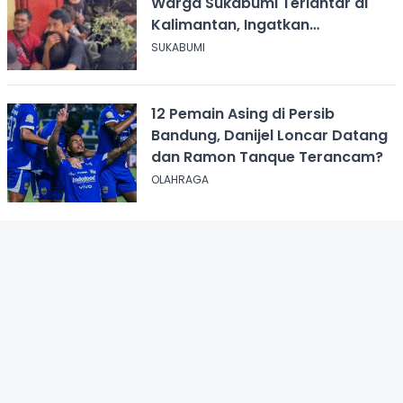
Warga Sukabumi Terlantar di
Kalimantan, Ingatkan
Pentingnya Perjanjian Kerja
SUKABUMI
12 Pemain Asing di Persib
Bandung, Danijel Loncar Datang
dan Ramon Tanque Terancam?
OLAHRAGA