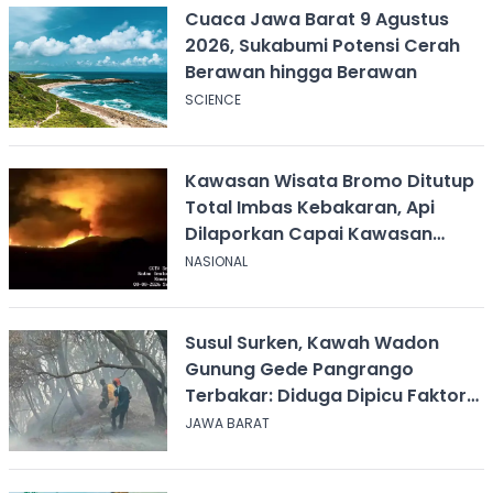
Cuaca Jawa Barat 9 Agustus
2026, Sukabumi Potensi Cerah
Berawan hingga Berawan
SCIENCE
Kawasan Wisata Bromo Ditutup
Total Imbas Kebakaran, Api
Dilaporkan Capai Kawasan
Sabana
NASIONAL
Susul Surken, Kawah Wadon
Gunung Gede Pangrango
Terbakar: Diduga Dipicu Faktor
Alam
JAWA BARAT