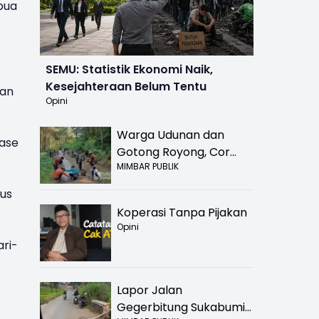
apua
SEMU: Statistik Ekonomi Naik,
Kesejahteraan Belum Tentu
kan
Opini
Warga Udunan dan
ase
Gotong Royong, Cor
MIMBAR PUBLIK
Jalan Hancur di
Nyalindung Sukabumi
rus
Koperasi Tanpa Pijakan
Opini
ri-
Lapor Jalan
Gegerbitung Sukabumi