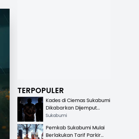
TERPOPULER
Kades di Ciemas Sukabumi
Dikabarkan Dijemput
Satnarkoba, Polisi
Sukabumi
Benarkan Ada Penindakan
Pemkab Sukabumi Mulai
Berlakukan Tarif Parkir