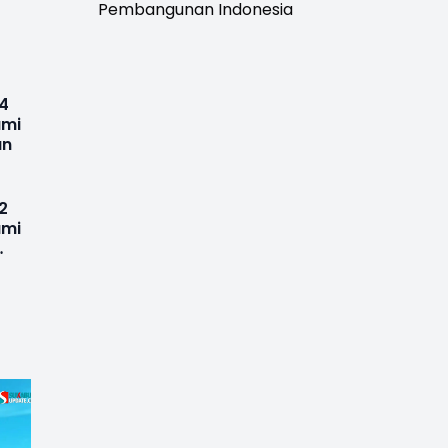
Pembangunan Indonesia
14
umi
an
2
umi