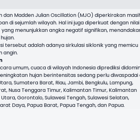
vin dan Madden Julian Oscillation (MJO) diperkirakan masi
 di sejumlah wilayah. Hal ini juga diperkuat dengan nilai
 yang menunjukkan angka negatif signifikan, menandaka
hujan.
i tersebut adalah adanya sirkulasi siklonik yang memicu
 angin.
n
cara umum, cuaca di wilayah Indonesia diprediksi didomin
peningkatan hujan berintensitas sedang perlu diwaspadai 
ara, Sumatera Barat, Riau, Jambi, Bengkulu, Lampung,
rat, Nusa Tenggara Timur, Kalimantan Timur, Kalimantan
 Utara, Gorontalo, Sulawesi Tengah, Sulawesi Selatan,
Barat Daya, Papua Barat, Papua Tengah, dan Papua.