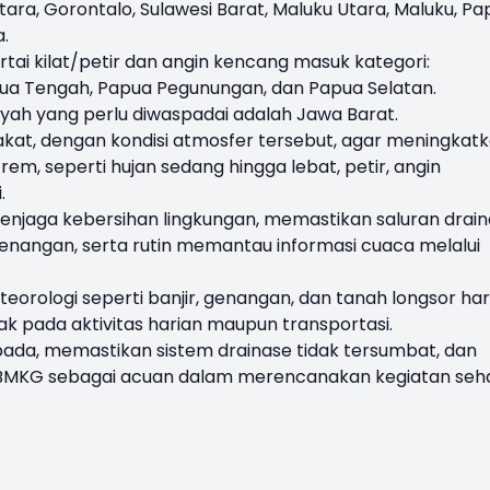
tara, Gorontalo, Sulawesi Barat, Maluku Utara, Maluku, P
.
rtai kilat/petir dan angin kencang masuk kategori:
pua Tengah, Papua Pegunungan, dan Papua Selatan.
layah yang perlu diwaspadai adalah Jawa Barat.
t, dengan kondisi atmosfer tersebut, agar meningkat
, seperti hujan sedang hingga lebat, petir, angin
i.
jaga kebersihan lingkungan, memastikan saluran drain
 genangan, serta rutin memantau informasi cuaca melalui
teorologi seperti banjir, genangan, dan tanah longsor ha
ak pada aktivitas harian maupun transportasi.
ada, memastikan sistem drainase tidak tersumbat, dan
 BMKG sebagai acuan dalam merencanakan kegiatan seha