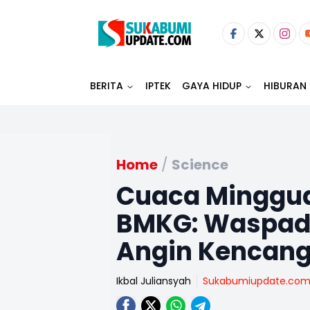
BERITA
IPTEK
GAYA HIDUP
HIBURAN
Home
/
Science
Cuaca Minggua
BMKG: Waspada
Angin Kencan
Ikbal Juliansyah
Sukabumiupdate.co