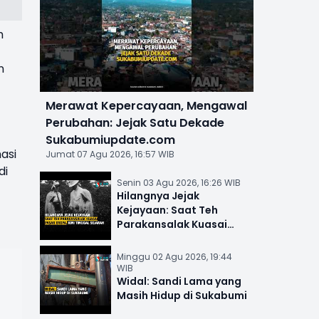
h
n
Merawat Kepercayaan, Mengawal
Perubahan: Jejak Satu Dekade
Sukabumiupdate.com
asi
Jumat 07 Agu 2026, 16:57 WIB
di
Senin 03 Agu 2026, 16:26 WIB
Hilangnya Jejak
Kejayaan: Saat Teh
Parakansalak Kuasai
Pasar Eropa, Kini Tinggal
Sejarah
Minggu 02 Agu 2026, 19:44
WIB
Widal: Sandi Lama yang
Masih Hidup di Sukabumi