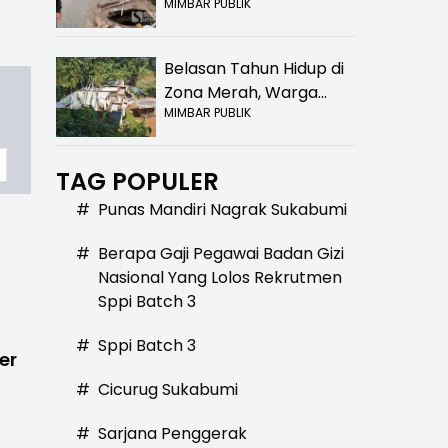
MIMBAR PUBLIK
Bolong! Bahaya Bagi
Pengendara
Belasan Tahun Hidup di
Zona Merah, Warga
MIMBAR PUBLIK
Kampung Nangewer
Purabaya Masih
Menanti Kepastian
TAG POPULER
Relokasi
#
Punas Mandiri Nagrak Sukabumi
#
Berapa Gaji Pegawai Badan Gizi
Nasional Yang Lolos Rekrutmen
Sppi Batch 3
#
Sppi Batch 3
er
#
Cicurug Sukabumi
#
Sarjana Penggerak