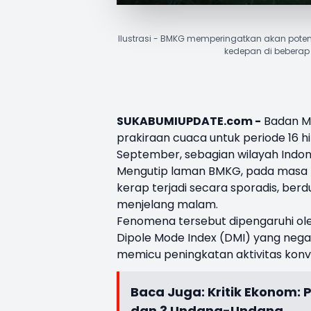
Ilustrasi - BMKG memperingatkan akan pote
kedepan di beberap 
SUKABUMIUPDATE.com -
Badan Met
prakiraan cuaca untuk periode 16 
September, sebagian wilayah Indo
Mengutip laman BMKG, pada masa per
kerap terjadi secara sporadis, ber
menjelang malam.
Fenomena tersebut dipengaruhi oleh
Dipole Mode Index (DMI) yang negat
memicu peningkatan aktivitas konve
Baca Juga:
Kritik Ekonom: 
dan 3 Undang-Undang