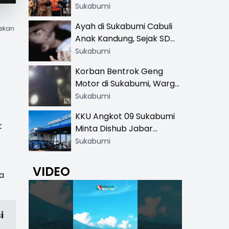
Resmi di 13 Lokasi Wisata,
Sukabumi
Petugas Pakai Rompi
Ayah di Sukabumi Cabuli
pekan
Khusus
Anak Kandung, Sejak SD
Hingga SMA
Sukabumi
Korban Bentrok Geng
Motor di Sukabumi, Warga
dan Sopir Tangki
Sukabumi
Pertamina Kena Bacok
KKU Angkot 09 Sukabumi
t
Minta Dishub Jabar
Tertibkan Trayek Ciawi-
Sukabumi
Cicurug: Ancam Mogok
Narik
VIDEO
a
i