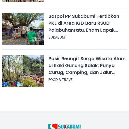
Satpol PP Sukabumi Tertibkan
PKL di Area IGD Baru RSUD
Palabuhanratu, Enam Lapak
Dibongkar Mandiri
SUKABUMI
Pasir Reungit Surga Wisata Alam
di Kaki Gunung Salak: Punya
Curug, Camping, dan Jalur
Pendakian
FOOD & TRAVEL