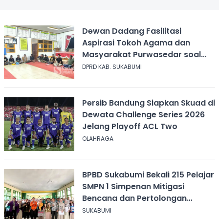
Dewan Dadang Fasilitasi
Aspirasi Tokoh Agama dan
Masyarakat Purwasedar soal
Penolakan Konser Reggae
DPRD KAB. SUKABUMI
Persib Bandung Siapkan Skuad di
Dewata Challenge Series 2026
Jelang Playoff ACL Two
OLAHRAGA
BPBD Sukabumi Bekali 215 Pelajar
SMPN 1 Simpenan Mitigasi
Bencana dan Pertolongan
Psikologis
SUKABUMI