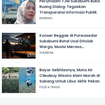
Perumdam TJM Sukabumi Buka
Ruang Dialog: Tegaskan
Transparansi Informasi Publik
INSPIRASI
Konser Reggae di Purwasedar
Sukabumi Batal Usai Ditolak
Warga, Musisi Merasa
Didiskreditkan
SUKABUMI
Bayar Seikhlasnya, Mata Air
Cileuleuy Wisata Alam Murah di
Subang Untuk Libur Akhir Pekan
FOOD & TRAVEL