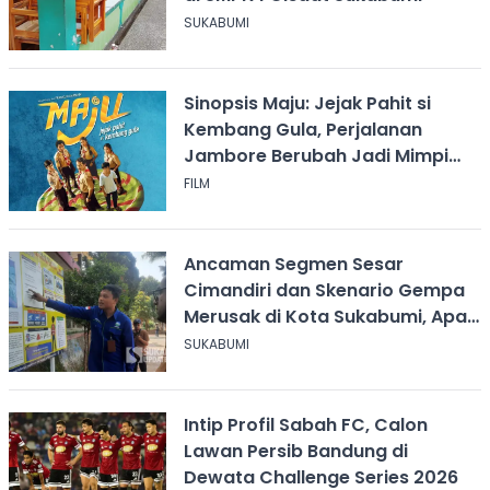
SUKABUMI
Sinopsis Maju: Jejak Pahit si
Kembang Gula, Perjalanan
Jambore Berubah Jadi Mimpi
Buruk
FILM
Ancaman Segmen Sesar
Cimandiri dan Skenario Gempa
Merusak di Kota Sukabumi, Apa
yang Harus Dilakukan?
SUKABUMI
Intip Profil Sabah FC, Calon
Lawan Persib Bandung di
Dewata Challenge Series 2026