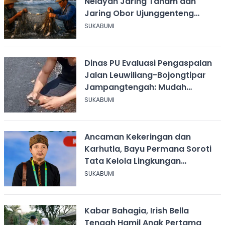
Nelayan Jaring Tanam dan
Jaring Obor Ujunggenteng
Sukabumi
SUKABUMI
Dinas PU Evaluasi Pengaspalan
Jalan Leuwiliang-Bojongtipar
Jampangtengah: Mudah
Mengelupas
SUKABUMI
Ancaman Kekeringan dan
Karhutla, Bayu Permana Soroti
Tata Kelola Lingkungan
Sukabumi
SUKABUMI
Kabar Bahagia, Irish Bella
Tengah Hamil Anak Pertama