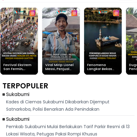
Festival Ekstrem
Viral Mirip Lionel
Fenomena
Dug
San Fermín,
Messi, Penjual
Langka! Bekas
Pen
Ribuan Orang
Cilok di
Kampung di
Heb
Berlari 875 Meter
Palabuhanratu Ini
Dasar Waduk
Sim
Dikejar Kawanan
Banjir Sapaan
Karian Kembali
Suk
TERPOPULER
Banteng
"Bang Messi"
Terlihat
Terd
Dik
Sukabumi
Kades di Ciemas Sukabumi Dikabarkan Dijemput
Satnarkoba, Polisi Benarkan Ada Penindakan
Sukabumi
Pemkab Sukabumi Mulai Berlakukan Tarif Parkir Resmi di 13
Lokasi Wisata, Petugas Pakai Rompi Khusus