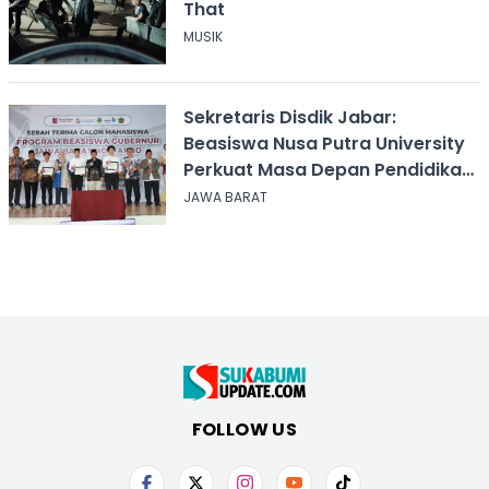
That
MUSIK
Sekretaris Disdik Jabar:
Beasiswa Nusa Putra University
Perkuat Masa Depan Pendidikan
Jawa Barat
JAWA BARAT
FOLLOW US