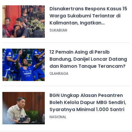
Disnakertrans Respons Kasus 15
Warga Sukabumi Terlantar di
Kalimantan, Ingatkan
Pentingnya Perjanjian Kerja
SUKABUMI
12 Pemain Asing di Persib
Bandung, Danijel Loncar Datang
dan Ramon Tanque Terancam?
OLAHRAGA
BGN Ungkap Alasan Pesantren
Boleh Kelola Dapur MBG Sendiri,
Syaratnya Minimal 1.000 Santri
NASIONAL