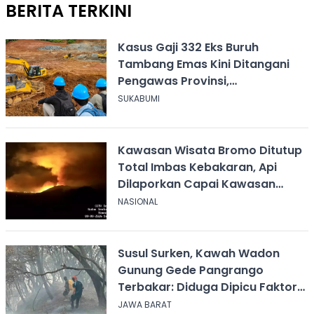
BERITA TERKINI
Kasus Gaji 332 Eks Buruh
Tambang Emas Kini Ditangani
Pengawas Provinsi,
Disnakertrans Sukabumi Terus
SUKABUMI
Dampingi
Kawasan Wisata Bromo Ditutup
Total Imbas Kebakaran, Api
Dilaporkan Capai Kawasan
Sabana
NASIONAL
Susul Surken, Kawah Wadon
Gunung Gede Pangrango
Terbakar: Diduga Dipicu Faktor
Alam
JAWA BARAT