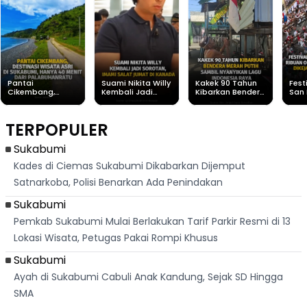
Pantai
Suami Nikita Willy
Kakek 90 Tahun
Fest
Cikembang,
Kembali Jadi
Kibarkan Bendera
San 
Destinasi Wisata
Sorotan, Imami
Merah Putih
Rib
Asri Di Sukabumi,
Salat Jumat Di
Sambil Nyanyikan
Berl
Hanya 40 Menit
Kanada
Lagu Indonesia
Dike
TERPOPULER
Dari
Raya
Ban
Palabuhanratu
Sukabumi
Kades di Ciemas Sukabumi Dikabarkan Dijemput
Satnarkoba, Polisi Benarkan Ada Penindakan
Sukabumi
Pemkab Sukabumi Mulai Berlakukan Tarif Parkir Resmi di 13
Lokasi Wisata, Petugas Pakai Rompi Khusus
Sukabumi
Ayah di Sukabumi Cabuli Anak Kandung, Sejak SD Hingga
SMA