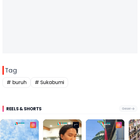
Tag
# buruh
# Sukabumi
REELS & SHORTS
Geser