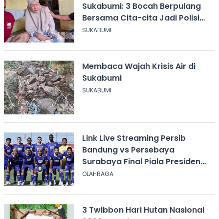
Sukabumi: 3 Bocah Berpulang
Bersama Cita-cita Jadi Polisi
dan Guru
SUKABUMI
Membaca Wajah Krisis Air di
Sukabumi
SUKABUMI
Link Live Streaming Persib
Bandung vs Persebaya
Surabaya Final Piala Presiden
2026, Kick-off Pukul 20.00 WIB
OLAHRAGA
3 Twibbon Hari Hutan Nasional