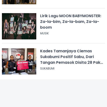
Lirik Lagu MOON BABYMONSTER:
Za-la-bim, Za-la-bam, Za-la-
boom
MUSIK
Kades Tamanjaya Ciemas
Sukabumi Positif Sabu, Dari
Tangan Pemasok Disita 28 Paket
Narkoba
SUKABUMI