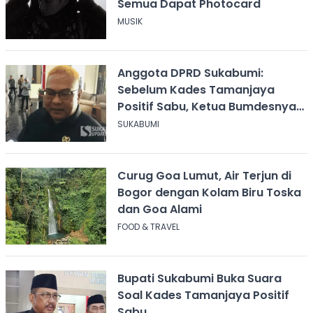
Semua Dapat Photocard
MUSIK
Anggota DPRD Sukabumi:
Sebelum Kades Tamanjaya
Positif Sabu, Ketua Bumdesnya
Juga Terjerat Dugaan Narkoba
SUKABUMI
Curug Goa Lumut, Air Terjun di
Bogor dengan Kolam Biru Toska
dan Goa Alami
FOOD & TRAVEL
Bupati Sukabumi Buka Suara
Soal Kades Tamanjaya Positif
Sabu