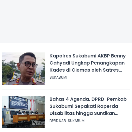
Kapolres Sukabumi AKBP Benny
Cahyadi Ungkap Penangkapan
Kades di Ciemas oleh Satres
Narkoba
SUKABUMI
Bahas 4 Agenda, DPRD-Pemkab
Sukabumi Sepakati Raperda
Disabilitas hingga Suntikan
Modal Perum Pesona Wisata
DPRD KAB. SUKABUMI