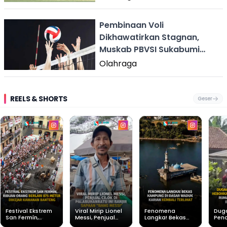
Pembinaan Voli
Dikhawatirkan Stagnan,
Muskab PBVSI Sukabumi
Diminta Segera Digelar
Olahraga
REELS & SHORTS
Geser
Festival Ekstrem
Viral Mirip Lionel
Fenomena
Dug
San Fermín,
Messi, Penjual
Langka! Bekas
Pen
Ribuan Orang
Cilok di
Kampung di
Heb