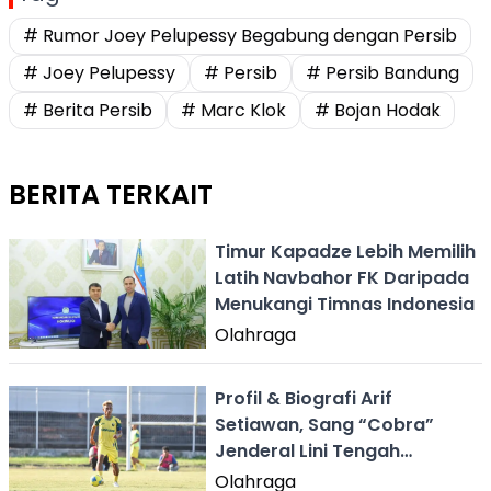
# Rumor Joey Pelupessy Begabung dengan Persib
# Joey Pelupessy
# Persib
# Persib Bandung
# Berita Persib
# Marc Klok
# Bojan Hodak
BERITA TERKAIT
Timur Kapadze Lebih Memilih
Latih Navbahor FK Daripada
Menukangi Timnas Indonesia
Olahraga
Profil & Biografi Arif
Setiawan, Sang “Cobra”
Jenderal Lini Tengah
Persikabumi
Olahraga