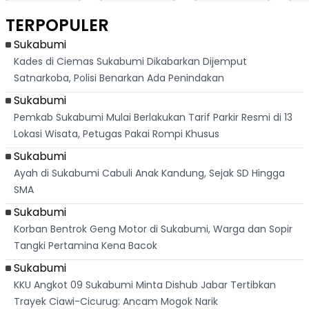
Berlari 875 Meter
Palabuhanratu Ini
Dasar Waduk
Sim
Dikejar Kawanan
Banjir Sapaan
Karian Kembali
Suk
TERPOPULER
Banteng
"Bang Messi"
Terlihat
Terd
Dik
Sukabumi
Kades di Ciemas Sukabumi Dikabarkan Dijemput
Satnarkoba, Polisi Benarkan Ada Penindakan
Sukabumi
Pemkab Sukabumi Mulai Berlakukan Tarif Parkir Resmi di 13
Lokasi Wisata, Petugas Pakai Rompi Khusus
Sukabumi
Ayah di Sukabumi Cabuli Anak Kandung, Sejak SD Hingga
SMA
Sukabumi
Korban Bentrok Geng Motor di Sukabumi, Warga dan Sopir
Tangki Pertamina Kena Bacok
Sukabumi
KKU Angkot 09 Sukabumi Minta Dishub Jabar Tertibkan
Trayek Ciawi-Cicurug: Ancam Mogok Narik