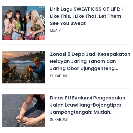
Lirik Lagu SWEAT KISS OF LIFE: I
Like This, I Like That, Let Them
See You Sweat
MUSIK
Zonasi 6 Depa Jadi Kesepakatan
Nelayan Jaring Tanam dan
Jaring Obor Ujunggenteng
Sukabumi
SUKABUMI
Dinas PU Evaluasi Pengaspalan
Jalan Leuwiliang-Bojongtipar
Jampangtengah: Mudah
Mengelupas
SUKABUMI