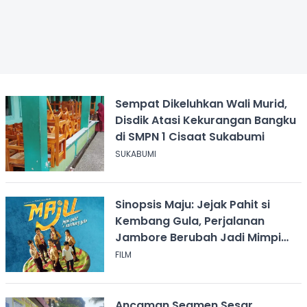
Sempat Dikeluhkan Wali Murid,
Disdik Atasi Kekurangan Bangku
di SMPN 1 Cisaat Sukabumi
SUKABUMI
Sinopsis Maju: Jejak Pahit si
Kembang Gula, Perjalanan
Jambore Berubah Jadi Mimpi
Buruk
FILM
Ancaman Segmen Sesar