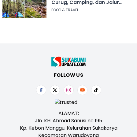
Curug, Camping, dan Jalur
Pendakian
FOOD & TRAVEL
FOLLOW US
ALAMAT:
Jln. KH. Ahmad Sanusi no 195
Kp. Kebon Manggu, Kelurahan Sukakarya
Kecamatan Warudoyong