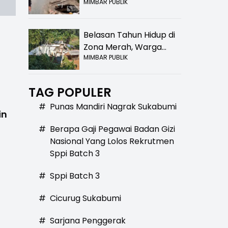
MIMBAR PUBLIK
Bolong! Bahaya Bagi
Pengendara
Belasan Tahun Hidup di
Zona Merah, Warga
MIMBAR PUBLIK
Kampung Nangewer
Purabaya Masih
Menanti Kepastian
TAG POPULER
Relokasi
#
Punas Mandiri Nagrak Sukabumi
in
#
Berapa Gaji Pegawai Badan Gizi
Nasional Yang Lolos Rekrutmen
Sppi Batch 3
#
Sppi Batch 3
#
Cicurug Sukabumi
#
Sarjana Penggerak