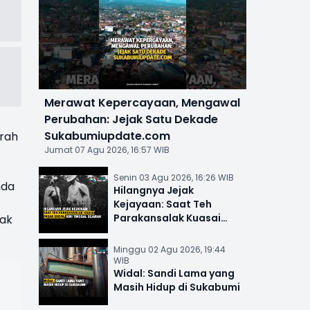
Merawat Kepercayaan, Mengawal
Perubahan: Jejak Satu Dekade
Sukabumiupdate.com
arah
Jumat 07 Agu 2026, 16:57 WIB
Senin 03 Agu 2026, 16:26 WIB
nda
Hilangnya Jejak
Kejayaan: Saat Teh
Parakansalak Kuasai
tak
Pasar Eropa, Kini Tinggal
Sejarah
Minggu 02 Agu 2026, 19:44
WIB
Widal: Sandi Lama yang
Masih Hidup di Sukabumi