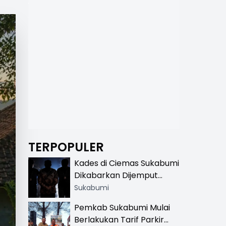
TERPOPULER
Kades di Ciemas Sukabumi
Dikabarkan Dijemput
Satnarkoba, Polisi
Sukabumi
Benarkan Ada Penindakan
Pemkab Sukabumi Mulai
Berlakukan Tarif Parkir