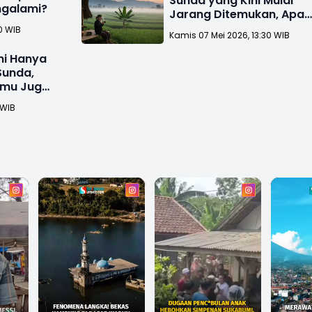
Sunda yang Kini Mulai
galami?
Jarang Ditemukan, Apa
Kamu Termasuk?
0 WIB
Kamis 07 Mei 2026, 13:30 WIB
ni Hanya
Sunda,
amu Juga
 WIB