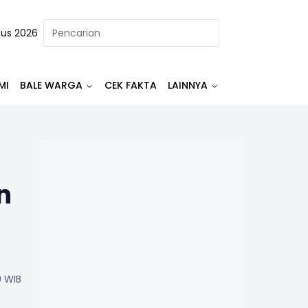
tus 2026
MI
BALE WARGA
CEK FAKTA
LAINNYA
n
0 WIB