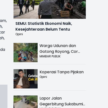
lam,
SEMU: Statistik Ekonomi Naik,
h,
Kesejahteraan Belum Tentu
tar
Opini
ah,
Warga Udunan dan
nda
Gotong Royong, Cor
MIMBAR PUBLIK
Jalan Hancur di
Nyalindung Sukabumi
Koperasi Tanpa Pijakan
Opini
Lapor Jalan
Gegerbitung Sukabumi