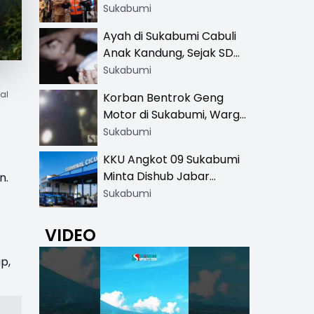
Resmi di 13 Lokasi Wisata,
Sukabumi
Petugas Pakai Rompi
Ayah di Sukabumi Cabuli
Khusus
Anak Kandung, Sejak SD
Hingga SMA
Sukabumi
al
Korban Bentrok Geng
Motor di Sukabumi, Warga
dan Sopir Tangki
Sukabumi
Pertamina Kena Bacok
KKU Angkot 09 Sukabumi
Minta Dishub Jabar
n.
Tertibkan Trayek Ciawi-
Sukabumi
Cicurug: Ancam Mogok
Narik
VIDEO
p,