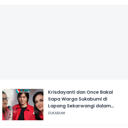
Krisdayanti dan Once Bakal
Sapa Warga Sukabumi di
Lapang Sekarwangi dalam
Rangka Hari ASI Sedunia
SUKABUMI