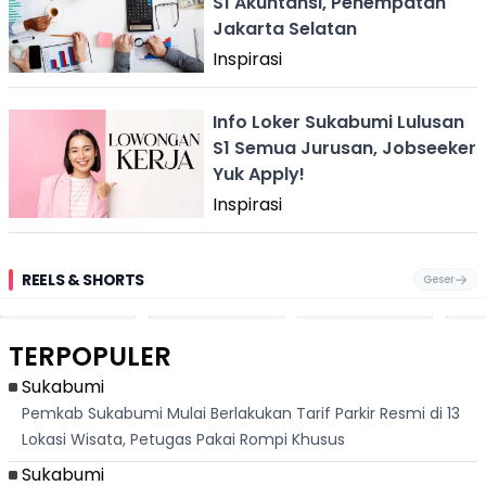
S1 Akuntansi, Penempatan
Jakarta Selatan
Inspirasi
Info Loker Sukabumi Lulusan
S1 Semua Jurusan, Jobseeker
Yuk Apply!
Inspirasi
REELS & SHORTS
Geser
Festival Ekstrem
Viral Mirip Lionel
Fenomena
Dug
San Fermín,
Messi, Penjual
Langka! Bekas
Pen
Ribuan Orang
Cilok di
Kampung di
Heb
Berlari 875 Meter
Palabuhanratu Ini
Dasar Waduk
Sim
Dikejar Kawanan
Banjir Sapaan
Karian Kembali
Suk
TERPOPULER
Banteng
"Bang Messi"
Terlihat
Terd
Dik
Sukabumi
Pemkab Sukabumi Mulai Berlakukan Tarif Parkir Resmi di 13
Lokasi Wisata, Petugas Pakai Rompi Khusus
Sukabumi