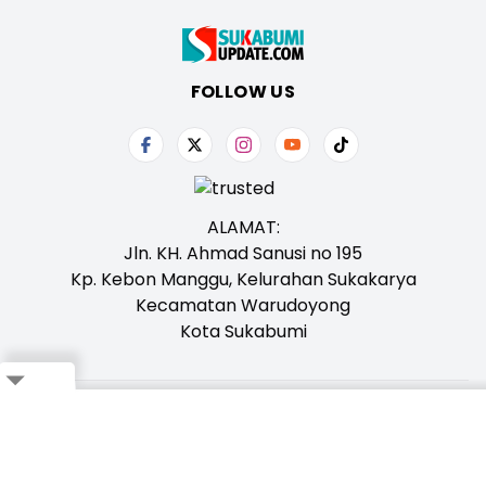
FOLLOW US
ALAMAT:
Jln. KH. Ahmad Sanusi no 195
Kp. Kebon Manggu, Kelurahan Sukakarya
Kecamatan Warudoyong
Kota Sukabumi
Close
Tentang Kami
Redaksi
Iklan
Karir
Kontak
Pedoman
Ikuti Whatsapp Channel Kami,
Klik Disini!