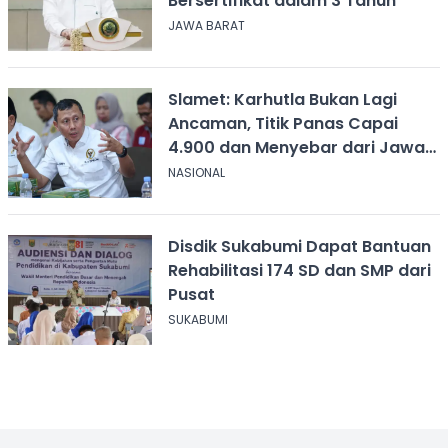
Bersertifikat dalam 3 Tahun
JAWA BARAT
Slamet: Karhutla Bukan Lagi
Ancaman, Titik Panas Capai
4.900 dan Menyebar dari Jawa
hingga Papua
NASIONAL
Disdik Sukabumi Dapat Bantuan
Rehabilitasi 174 SD dan SMP dari
Pusat
SUKABUMI