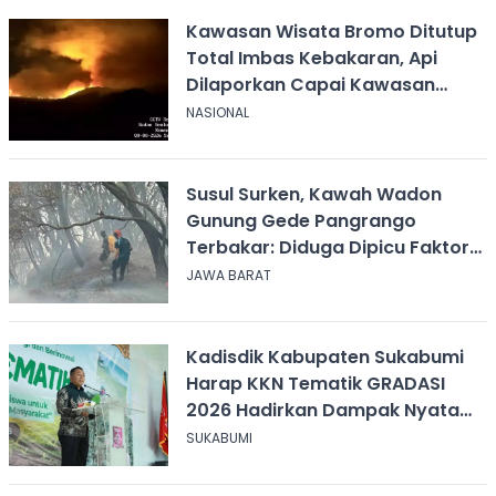
Kawasan Wisata Bromo Ditutup
Total Imbas Kebakaran, Api
Dilaporkan Capai Kawasan
Sabana
NASIONAL
Susul Surken, Kawah Wadon
Gunung Gede Pangrango
Terbakar: Diduga Dipicu Faktor
Alam
JAWA BARAT
Kadisdik Kabupaten Sukabumi
Harap KKN Tematik GRADASI
2026 Hadirkan Dampak Nyata
bagi Masyarakat
SUKABUMI