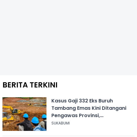
BERITA TERKINI
Kasus Gaji 332 Eks Buruh
Tambang Emas Kini Ditangani
Pengawas Provinsi,
Disnakertrans Sukabumi Terus
SUKABUMI
Dampingi