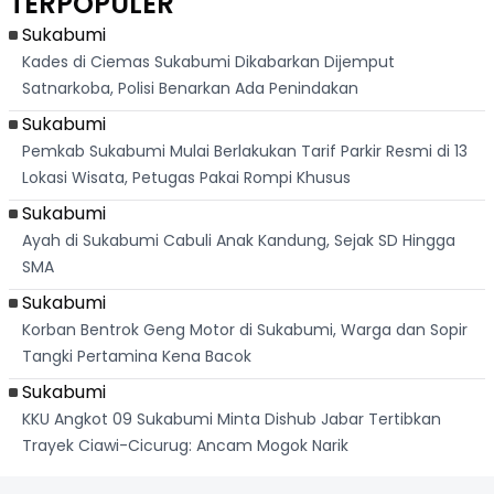
TERPOPULER
Dari
Raya
Ban
Palabuhanratu
Sukabumi
Kades di Ciemas Sukabumi Dikabarkan Dijemput
Satnarkoba, Polisi Benarkan Ada Penindakan
Sukabumi
Pemkab Sukabumi Mulai Berlakukan Tarif Parkir Resmi di 13
Lokasi Wisata, Petugas Pakai Rompi Khusus
Sukabumi
Ayah di Sukabumi Cabuli Anak Kandung, Sejak SD Hingga
SMA
Sukabumi
Korban Bentrok Geng Motor di Sukabumi, Warga dan Sopir
Tangki Pertamina Kena Bacok
Sukabumi
KKU Angkot 09 Sukabumi Minta Dishub Jabar Tertibkan
Trayek Ciawi-Cicurug: Ancam Mogok Narik