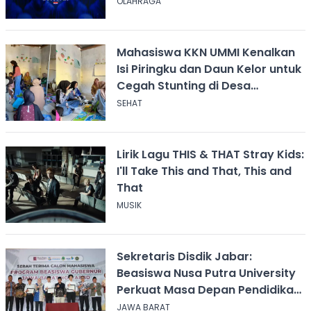
OLAHRAGA
Mahasiswa KKN UMMI Kenalkan
Isi Piringku dan Daun Kelor untuk
Cegah Stunting di Desa
Calingcing
SEHAT
Lirik Lagu THIS & THAT Stray Kids:
I'll Take This and That, This and
That
MUSIK
Sekretaris Disdik Jabar:
Beasiswa Nusa Putra University
Perkuat Masa Depan Pendidikan
Jawa Barat
JAWA BARAT