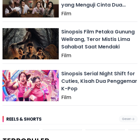
yang Menguji Cinta Dua
Generasi
Film
Sinopsis Film Petaka Gunung
Welirang, Teror Mistis Lima
Sahabat Saat Mendaki
Film
Sinopsis Serial Night Shift for
Cuties, Kisah Dua Penggemar
K-Pop
Film
REELS & SHORTS
Geser
Pantai
Suami Nikita Willy
Kakek 90 Tahun
Fest
Cikembang,
Kembali Jadi
Kibarkan Bendera
San 
Destinasi Wisata
Sorotan, Imami
Merah Putih
Rib
Asri Di Sukabumi,
Salat Jumat Di
Sambil Nyanyikan
Berl
Hanya 40 Menit
Kanada
Lagu Indonesia
Dike