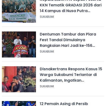
KKN Tematik GRADASI 2026 dari
14 Kampus di Nusa Putra
University
SUKABUMI
Dentuman Tambur dan Plara
Fest Tandai Dimulainya
Rangkaian Hari Jadi ke-156
Kabupaten Sukabumi
SUKABUMI
Disnakertrans Respons Kasus 15
Warga Sukabumi Terlantar di
Kalimantan, Ingatkan
Pentingnya Perjanjian Kerja
SUKABUMI
12 Pemain Asing di Persib