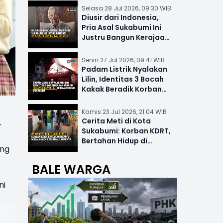
Selasa 28 Jul 2026, 09:30 WIB
Diusir dari Indonesia,
Pria Asal Sukabumi Ini
Justru Bangun Kerajaan
Hotel Mewah Dunia
Senin 27 Jul 2026, 09:41 WIB
Padam Listrik Nyalakan
Lilin, Identitas 3 Bocah
Kakak Beradik Korban
Kebakaran di Nyalindung
Kamis 23 Jul 2026, 21:04 WIB
Cerita Meti di Kota
-
Sukabumi: Korban KDRT,
Bertahan Hidup di
ang
Musala-MCK Bersama 2
Anaknya
BALE WARGA
ni