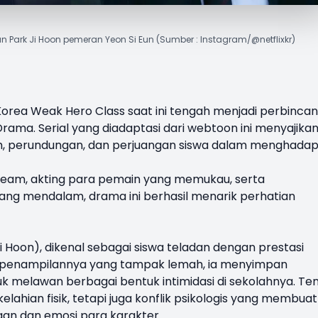
n Park Ji Hoon pemeran Yeon Si Eun (Sumber : Instagram/@netflixkr)
Korea
Weak Hero Class
saat ini tengah menjadi perbinca
ama. Serial yang diadaptasi dari webtoon ini menyajika
ah, perundungan, dan perjuangan siswa dalam menghadap
stream, akting para pemain yang memukau, serta
ang mendalam, drama ini berhasil menarik perhatian
i Hoon), dikenal sebagai siswa teladan dengan prestasi
k penampilannya yang tampak lemah, ia menyimpan
uk melawan berbagai bentuk intimidasi di sekolahnya. T
elahian fisik, tetapi juga konflik psikologis yang membuat
an dan emosi para karakter.