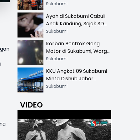
Resmi di 13 Lokasi Wisata,
Sukabumi
Petugas Pakai Rompi
Ayah di Sukabumi Cabuli
Khusus
Anak Kandung, Sejak SD
Hingga SMA
Sukabumi
Korban Bentrok Geng
ngan
Motor di Sukabumi, Warga
n
dan Sopir Tangki
Sukabumi
i
Pertamina Kena Bacok
KKU Angkot 09 Sukabumi
Minta Dishub Jabar
Tertibkan Trayek Ciawi-
Sukabumi
Cicurug: Ancam Mogok
Narik
VIDEO
ema