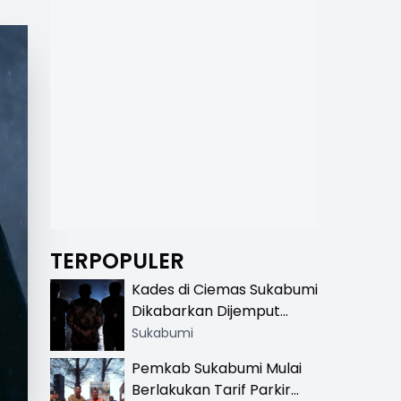
TERPOPULER
Kades di Ciemas Sukabumi
Dikabarkan Dijemput
Satnarkoba, Polisi
Sukabumi
Benarkan Ada Penindakan
Pemkab Sukabumi Mulai
Berlakukan Tarif Parkir