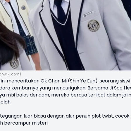
ianwiki.com)
 ini menceritakan Ok Chan Mi (Shin Ye Eun), seorang siswi
udara kembarnya yang mencurigakan. Bersama Ji Soo He
ya misi balas dendam, mereka berdua terlibat dalam jali
kolah.
gangan luar biasa dengan alur penuh plot twist, cocok
h bercampur misteri.