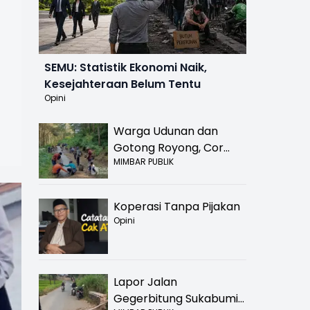
SEMU: Statistik Ekonomi Naik,
Kesejahteraan Belum Tentu
Opini
Warga Udunan dan
Gotong Royong, Cor
MIMBAR PUBLIK
Jalan Hancur di
Nyalindung Sukabumi
Koperasi Tanpa Pijakan
Opini
Lapor Jalan
Gegerbitung Sukabumi