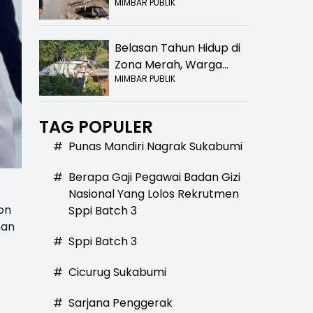
MIMBAR PUBLIK
Bolong! Bahaya Bagi
Pengendara
Belasan Tahun Hidup di
Zona Merah, Warga
MIMBAR PUBLIK
Kampung Nangewer
Purabaya Masih
Menanti Kepastian
TAG POPULER
Relokasi
#
Punas Mandiri Nagrak Sukabumi
#
Berapa Gaji Pegawai Badan Gizi
Nasional Yang Lolos Rekrutmen
on
Sppi Batch 3
nan
#
Sppi Batch 3
#
Cicurug Sukabumi
#
Sarjana Penggerak