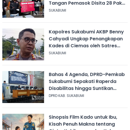
Tangan Pemasok Disita 28 Paket
Narkoba
SUKABUMI
Kapolres Sukabumi AKBP Benny
Cahyadi Ungkap Penangkapan
Kades di Ciemas oleh Satres
Narkoba
SUKABUMI
Bahas 4 Agenda, DPRD-Pemkab
Sukabumi Sepakati Raperda
Disabilitas hingga Suntikan
Modal Perum Pesona Wisata
DPRD KAB. SUKABUMI
Sinopsis Film Kado untuk Ibu,
Kisah Penuh Makna tentang