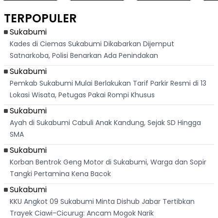
Palabuhanratu Ini
Dasar Waduk
Simpenan
Peru
Banjir Sapaan
Karian Kembali
Sukabumi, Rumah
Sat
TERPOPULER
"Bang Messi"
Terlihat
Terduga Pelaku
Suk
Dikepung Warga
Sukabumi
Kades di Ciemas Sukabumi Dikabarkan Dijemput
Satnarkoba, Polisi Benarkan Ada Penindakan
Sukabumi
Pemkab Sukabumi Mulai Berlakukan Tarif Parkir Resmi di 13
Lokasi Wisata, Petugas Pakai Rompi Khusus
Sukabumi
Ayah di Sukabumi Cabuli Anak Kandung, Sejak SD Hingga
SMA
Sukabumi
Korban Bentrok Geng Motor di Sukabumi, Warga dan Sopir
Tangki Pertamina Kena Bacok
Sukabumi
KKU Angkot 09 Sukabumi Minta Dishub Jabar Tertibkan
Trayek Ciawi-Cicurug: Ancam Mogok Narik