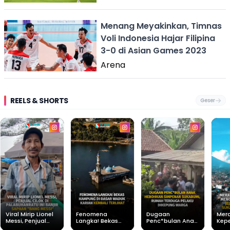
Menang Meyakinkan, Timnas
Voli Indonesia Hajar Filipina
3-0 di Asian Games 2023
Arena
REELS & SHORTS
Geser
Viral Mirip Lionel
Fenomena
Dugaan
Mer
Messi, Penjual
Langka! Bekas
Penc*bulan Anak
Kep
Cilok di
Kampung di
Hebohkan
Men