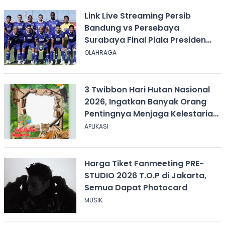
Link Live Streaming Persib
Bandung vs Persebaya
Surabaya Final Piala Presiden
2026, Kick-off Pukul 20.00 WIB
OLAHRAGA
3 Twibbon Hari Hutan Nasional
2026, Ingatkan Banyak Orang
Pentingnya Menjaga Kelestarian
Hutan
APLIKASI
Harga Tiket Fanmeeting PRE-
STUDIO 2026 T.O.P di Jakarta,
Semua Dapat Photocard
MUSIK