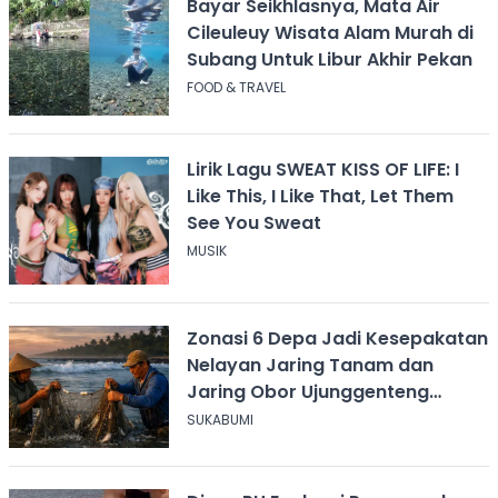
Bayar Seikhlasnya, Mata Air
Cileuleuy Wisata Alam Murah di
Subang Untuk Libur Akhir Pekan
FOOD & TRAVEL
Lirik Lagu SWEAT KISS OF LIFE: I
Like This, I Like That, Let Them
See You Sweat
MUSIK
Zonasi 6 Depa Jadi Kesepakatan
Nelayan Jaring Tanam dan
Jaring Obor Ujunggenteng
Sukabumi
SUKABUMI