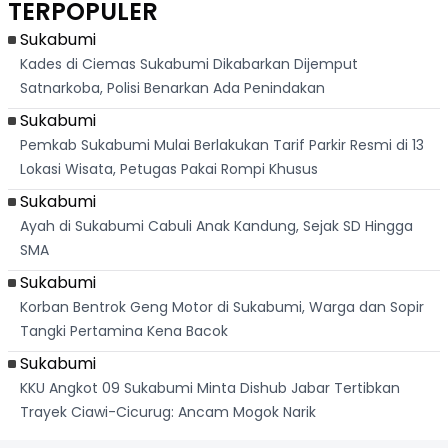
TERPOPULER
Banteng
"Bang Messi"
Terlihat
Terd
Dik
Sukabumi
Kades di Ciemas Sukabumi Dikabarkan Dijemput
Satnarkoba, Polisi Benarkan Ada Penindakan
Sukabumi
Pemkab Sukabumi Mulai Berlakukan Tarif Parkir Resmi di 13
Lokasi Wisata, Petugas Pakai Rompi Khusus
Sukabumi
Ayah di Sukabumi Cabuli Anak Kandung, Sejak SD Hingga
SMA
Sukabumi
Korban Bentrok Geng Motor di Sukabumi, Warga dan Sopir
Tangki Pertamina Kena Bacok
Sukabumi
KKU Angkot 09 Sukabumi Minta Dishub Jabar Tertibkan
Trayek Ciawi-Cicurug: Ancam Mogok Narik