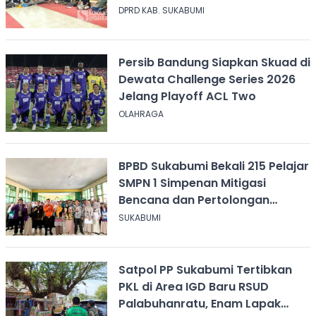
Penolakan Konser Reggae
DPRD KAB. SUKABUMI
Persib Bandung Siapkan Skuad di
Dewata Challenge Series 2026
Jelang Playoff ACL Two
OLAHRAGA
BPBD Sukabumi Bekali 215 Pelajar
SMPN 1 Simpenan Mitigasi
Bencana dan Pertolongan
Psikologis
SUKABUMI
Satpol PP Sukabumi Tertibkan
PKL di Area IGD Baru RSUD
Palabuhanratu, Enam Lapak