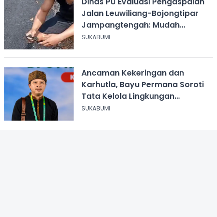
Dinas PU Evaluasi Pengaspalan
Jalan Leuwiliang-Bojongtipar
Jampangtengah: Mudah
Mengelupas
SUKABUMI
Ancaman Kekeringan dan
Karhutla, Bayu Permana Soroti
Tata Kelola Lingkungan
Sukabumi
SUKABUMI