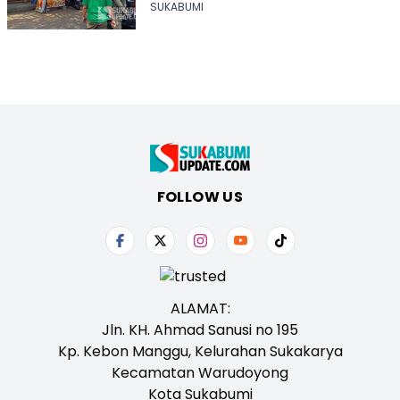
Dibongkar Mandiri
SUKABUMI
FOLLOW US
ALAMAT:
Jln. KH. Ahmad Sanusi no 195
Kp. Kebon Manggu, Kelurahan Sukakarya
Kecamatan Warudoyong
Kota Sukabumi