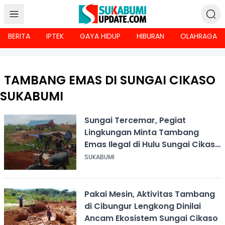
BERITA
IPTEK
GAYA HIDUP
HIBURAN
OLAHRAGA
TAMBANG EMAS DI SUNGAI CIKASO
SUKABUMI
Sungai Tercemar, Pegiat
Lingkungan Minta Tambang
Emas Ilegal di Hulu Sungai Cikaso
Ditertibkan
SUKABUMI
Pakai Mesin, Aktivitas Tambang
di Cibungur Lengkong Dinilai
Ancam Ekosistem Sungai Cikaso