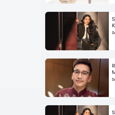
S
K
S
R
M
S
S