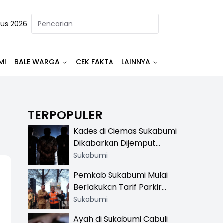
tus 2026
MI
BALE WARGA
CEK FAKTA
LAINNYA
TERPOPULER
Kades di Ciemas Sukabumi
Dikabarkan Dijemput
Satnarkoba, Polisi
Sukabumi
Benarkan Ada Penindakan
Pemkab Sukabumi Mulai
Berlakukan Tarif Parkir
Resmi di 13 Lokasi Wisata,
Sukabumi
Petugas Pakai Rompi
Ayah di Sukabumi Cabuli
Khusus