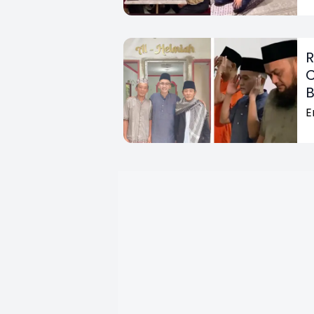
R
C
E