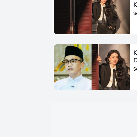
K
S
K
D
S