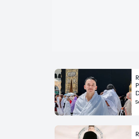
R
P
S
R