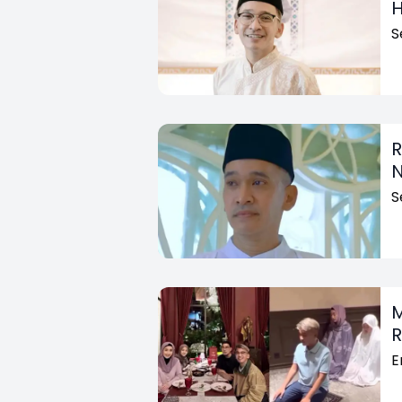
H
S
R
N
S
M
R
E