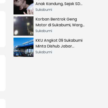
Anak Kandung, Sejak SD
Hingga SMA
Sukabumi
Korban Bentrok Geng
Motor di Sukabumi, Warga
dan Sopir Tangki
Sukabumi
Pertamina Kena Bacok
KKU Angkot 09 Sukabumi
Minta Dishub Jabar
Tertibkan Trayek Ciawi-
Sukabumi
Cicurug: Ancam Mogok
Narik