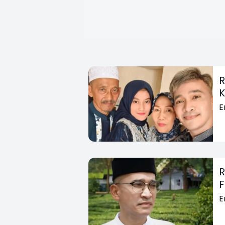
R
K
E
R
F
E