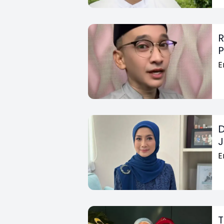
R
P
E
D
J
E
T