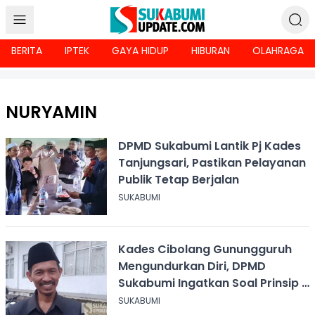
BERITA
IPTEK
GAYA HIDUP
HIBURAN
OLAHRAGA
NURYAMIN
DPMD Sukabumi Lantik Pj Kades
Tanjungsari, Pastikan Pelayanan
Publik Tetap Berjalan
SUKABUMI
Kades Cibolang Gunungguruh
Mengundurkan Diri, DPMD
Sukabumi Ingatkan Soal Prinsip 3
T
SUKABUMI