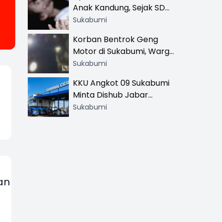
Anak Kandung, Sejak SD
Hingga SMA
Sukabumi
Korban Bentrok Geng
Motor di Sukabumi, Warga
dan Sopir Tangki
Sukabumi
Pertamina Kena Bacok
KKU Angkot 09 Sukabumi
Minta Dishub Jabar
Tertibkan Trayek Ciawi-
Sukabumi
Cicurug: Ancam Mogok
Narik
an