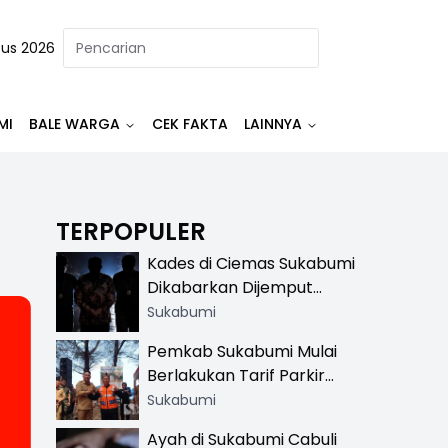
tus 2026
MI
BALE WARGA
CEK FAKTA
LAINNYA
TERPOPULER
Kades di Ciemas Sukabumi
Dikabarkan Dijemput
Satnarkoba, Polisi
Sukabumi
Benarkan Ada Penindakan
Pemkab Sukabumi Mulai
Berlakukan Tarif Parkir
Resmi di 13 Lokasi Wisata,
Sukabumi
Petugas Pakai Rompi
Ayah di Sukabumi Cabuli
Khusus