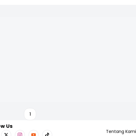
1
ow Us
Tentang Kami