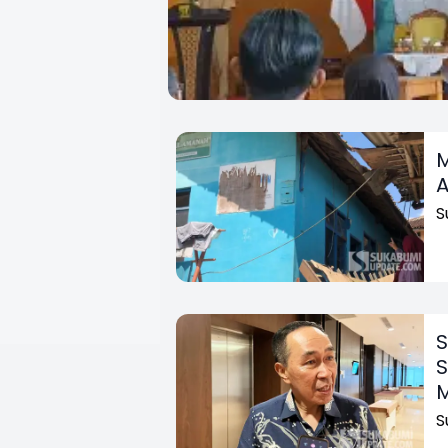
M
A
S
S
S
S