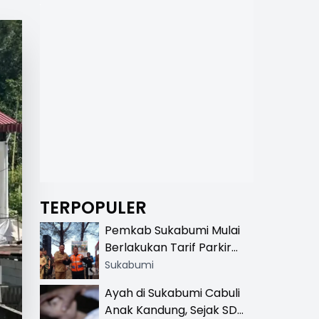
TERPOPULER
Pemkab Sukabumi Mulai
Berlakukan Tarif Parkir
Resmi di 13 Lokasi Wisata,
Sukabumi
Petugas Pakai Rompi
Ayah di Sukabumi Cabuli
Khusus
Anak Kandung, Sejak SD