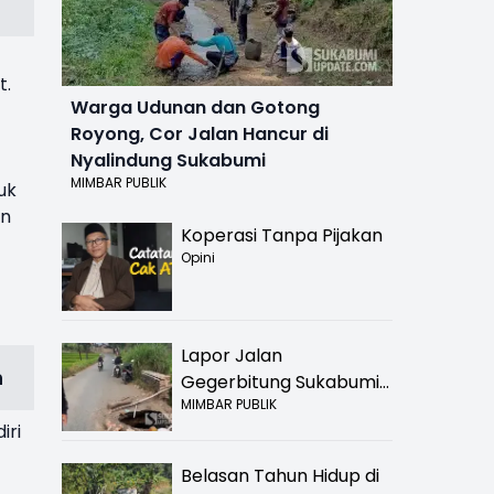
t.
Warga Udunan dan Gotong
Royong, Cor Jalan Hancur di
Nyalindung Sukabumi
MIMBAR PUBLIK
uk
an
Koperasi Tanpa Pijakan
Opini
Lapor Jalan
n
Gegerbitung Sukabumi
MIMBAR PUBLIK
Bolong! Bahaya Bagi
iri
Pengendara
Belasan Tahun Hidup di