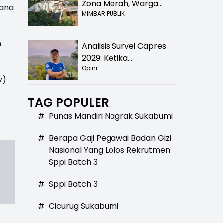
Zona Merah, Warga
rana
MIMBAR PUBLIK
Kampung Nangewer
Purabaya Masih
Menanti Kepastian
n
Analisis Survei Capres
Relokasi
2029: Ketika
Opini
Kepercayaan Menurun,
v)
Publik Mulai Mencari
Alternatif
TAG POPULER
#
Punas Mandiri Nagrak Sukabumi
#
Berapa Gaji Pegawai Badan Gizi
Nasional Yang Lolos Rekrutmen
Sppi Batch 3
#
Sppi Batch 3
#
Cicurug Sukabumi