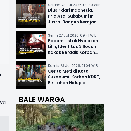
Selasa 28 Jul 2026, 09:30 WIB
Diusir dari Indonesia,
Pria Asal Sukabumi Ini
Justru Bangun Kerajaan
Hotel Mewah Dunia
Senin 27 Jul 2026, 09:41 WIB
Padam Listrik Nyalakan
Lilin, Identitas 3 Bocah
Kakak Beradik Korban
Kebakaran di Nyalindung
Kamis 23 Jul 2026, 21:04 WIB
Cerita Meti di Kota
n
Sukabumi: Korban KDRT,
Bertahan Hidup di
Musala-MCK Bersama 2
Anaknya
BALE WARGA
nya