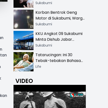
Hingga SMA
Sukabumi
Korban Bentrok Geng
Motor di Sukabumi, Warga
dan Sopir Tangki
Sukabumi
Pertamina Kena Bacok
KKU Angkot 09 Sukabumi
an
Minta Dishub Jabar
Tertibkan Trayek Ciawi-
Sukabumi
an
Cicurug: Ancam Mogok
Tatarucingan: Ini 30
atan
Narik
Tebak-tebakan Bahasa
Sunda yang Sangat
n
Life
Menghibur
k
VIDEO
tkan