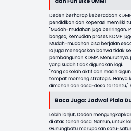
dan Fun Bike UMMI
Deden berharap keberadaan KDMP d
pendidikan dan koperasi memiliki
"Mudah-mudahan juga beriringan. 
bangsa, kemudian proses KDMP jug
Mudah-mudahan bisa berjalan seca
Ia juga menegaskan bahwa tidak sem
pembangunan KDMP. Menurutnya, p
yang sudah tidak digunakan lagi.
"Yang sekolah aktif dan masih digu
tempat memang strategis. Hanya lo
dimohon dari desa-desa tertentu," 
Baca Juga:
Jadwal Piala Du
Lebih lanjut, Deden mengungkapka
di atas tanah desa. Namun, untuk l
Gunungbatu merupakan satu-satuny