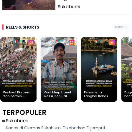
Sukabumi
REELS & SHORTS
Geser
Festival Ekstrem
Viral Mirip Lionel
Fenomena
Dug
San Fermín,
Messi, Penjual
Langka! Bekas
Pen
Ribuan Orang
Cilok di
Kampung di
Heb
Berlari 875 Meter
Palabuhanratu Ini
Dasar Waduk
Sim
Dikejar Kawanan
Banjir Sapaan
Karian Kembali
Suk
TERPOPULER
Banteng
"Bang Messi"
Terlihat
Terd
Dik
Sukabumi
Kades di Ciemas Sukabumi Dikabarkan Dijemput