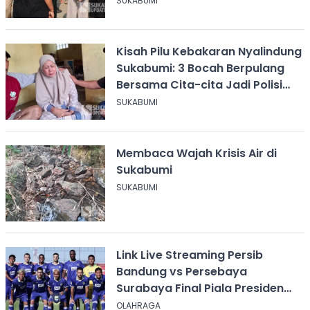
SUKABUMI
Kisah Pilu Kebakaran Nyalindung
Sukabumi: 3 Bocah Berpulang
Bersama Cita-cita Jadi Polisi
dan Guru
SUKABUMI
Membaca Wajah Krisis Air di
Sukabumi
SUKABUMI
Link Live Streaming Persib
Bandung vs Persebaya
Surabaya Final Piala Presiden
2026, Kick-off Pukul 20.00 WIB
OLAHRAGA