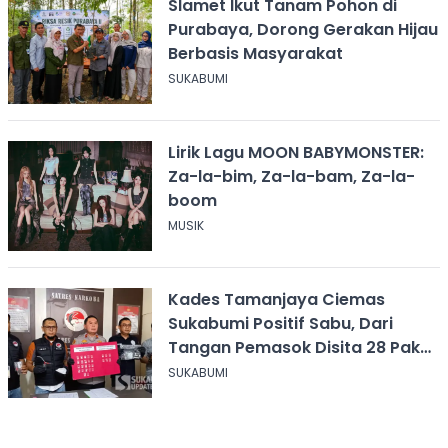
Slamet Ikut Tanam Pohon di
Purabaya, Dorong Gerakan Hijau
Berbasis Masyarakat
SUKABUMI
Lirik Lagu MOON BABYMONSTER:
Za-la-bim, Za-la-bam, Za-la-
boom
MUSIK
Kades Tamanjaya Ciemas
Sukabumi Positif Sabu, Dari
Tangan Pemasok Disita 28 Paket
Narkoba
SUKABUMI