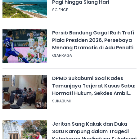
Pagi hingga Siang Hari
SCIENCE
Persib Bandung Gagal Raih Trofi
Piala Presiden 2026, Persebaya
Menang Dramatis di Adu Penalti
OLAHRAGA
DPMD Sukabumi Soal Kades
Tamanjaya Terjerat Kasus Sabu:
Hormati Hukum, Sekdes Ambil
Alih Pelayanan
SUKABUMI
Jeritan Sang Kakak dan Duka
Satu Kampung dalam Tragedi
Kebakaran Nyalindung Sukabumi