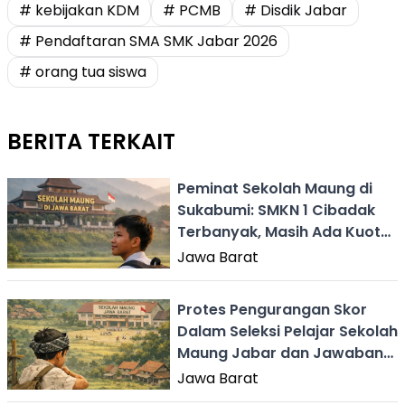
# kebijakan KDM
# PCMB
# Disdik Jabar
# Pendaftaran SMA SMK Jabar 2026
# orang tua siswa
BERITA TERKAIT
Peminat Sekolah Maung di
Sukabumi: SMKN 1 Cibadak
Terbanyak, Masih Ada Kuota
di SMAN 1 Pelabuhanratu
Jawa Barat
Protes Pengurangan Skor
Dalam Seleksi Pelajar Sekolah
Maung Jabar dan Jawaban
Disdik
Jawa Barat