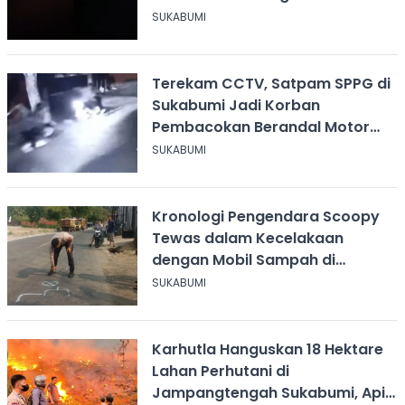
SUKABUMI
Terekam CCTV, Satpam SPPG di
Sukabumi Jadi Korban
Pembacokan Berandal Motor
Berbendera Persib
SUKABUMI
Kronologi Pengendara Scoopy
Tewas dalam Kecelakaan
dengan Mobil Sampah di
Ciangsana Sukabumi
SUKABUMI
Karhutla Hanguskan 18 Hektare
Lahan Perhutani di
Jampangtengah Sukabumi, Api