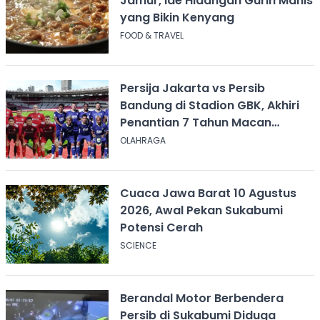
Jamur, Ide Hidangan Gurih Manis
yang Bikin Kenyang
FOOD & TRAVEL
Persija Jakarta vs Persib
Bandung di Stadion GBK, Akhiri
Penantian 7 Tahun Macan
Kemayoran
OLAHRAGA
Cuaca Jawa Barat 10 Agustus
2026, Awal Pekan Sukabumi
Potensi Cerah
SCIENCE
Berandal Motor Berbendera
Persib di Sukabumi Diduga