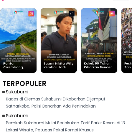
Pantai
Suami Nikita Willy
Kakek 90 Tahun
Fest
Cikembang,
Kembali Jadi
Kibarkan Bendera
San 
Destinasi Wisata
Sorotan, Imami
Merah Putih
Rib
Asri Di Sukabumi,
Salat Jumat Di
Sambil Nyanyikan
Berl
Hanya 40 Menit
Kanada
Lagu Indonesia
Dike
TERPOPULER
Dari
Raya
Ban
Palabuhanratu
Sukabumi
Kades di Ciemas Sukabumi Dikabarkan Dijemput
Satnarkoba, Polisi Benarkan Ada Penindakan
Sukabumi
Pemkab Sukabumi Mulai Berlakukan Tarif Parkir Resmi di 13
Lokasi Wisata, Petugas Pakai Rompi Khusus