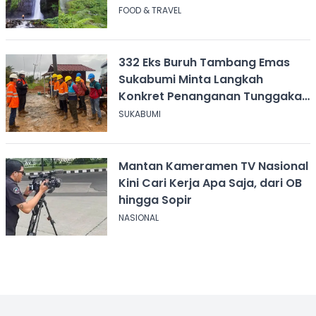
FOOD & TRAVEL
332 Eks Buruh Tambang Emas
Sukabumi Minta Langkah
Konkret Penanganan Tunggakan
Gaji Rp8,4 Miliar
SUKABUMI
Mantan Kameramen TV Nasional
Kini Cari Kerja Apa Saja, dari OB
hingga Sopir
NASIONAL