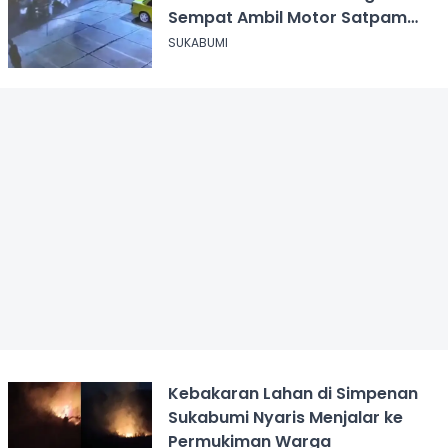
Sempat Ambil Motor Satpam
SPPG usai Dikeroyok
SUKABUMI
Kebakaran Lahan di Simpenan
Sukabumi Nyaris Menjalar ke
Permukiman Warga