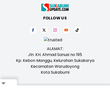
FOLLOW US
ALAMAT:
Jln. KH. Ahmad Sanusi no 195
Kp. Kebon Manggu, Kelurahan Sukakarya
Kecamatan Warudoyong
Kota Sukabumi
Close
Tentang Kami
Redaksi
Iklan
Karir
Kontak
Pedoman
Ikuti Whatsapp Channel Kami,
Klik Disini!
Bagikan ke Whatsapp