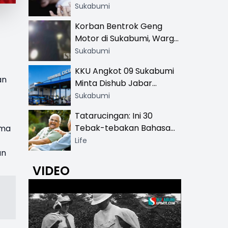
Hingga SMA
Sukabumi
Korban Bentrok Geng
Motor di Sukabumi, Warga
dan Sopir Tangki
Sukabumi
Pertamina Kena Bacok
KKU Angkot 09 Sukabumi
an
Minta Dishub Jabar
Tertibkan Trayek Ciawi-
Sukabumi
Cicurug: Ancam Mogok
Tatarucingan: Ini 30
Narik
Tebak-tebakan Bahasa
ama
Sunda yang Sangat
Life
Menghibur
an
VIDEO