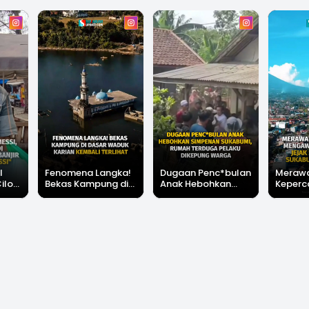
l
Fenomena Langka!
Dugaan Penc*bulan
Meraw
Cilok
Bekas Kampung di
Anak Hebohkan
Keperc
u Ini
Dasar Waduk Karian
Simpenan
Menga
"Bang
Kembali Terlihat
Sukabumi, Rumah
Peruba
Terduga Pelaku
Satu D
Dikepung Warga
Sukabu