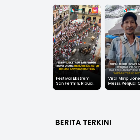
Festival Ekstrem
Viral Mirip Lione
San Fermín, Ribuan
Messi, Penjual 
Orang Berlari 875
di Palabuhanrat
Meter Dikejar
Banjir Sapaan 
Kawanan Banteng
Messi"
BERITA TERKINI