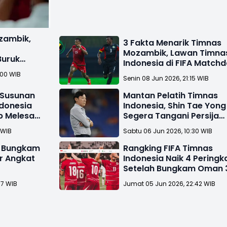
zambik,
3 Fakta Menarik Timnas
Mozambik, Lawan Timna
Buruk
Indonesia di FIFA Match
rika
:00 WIB
Senin 08 Jun 2026, 21:15 WIB
 Susunan
Mantan Pelatih Timnas
donesia
Indonesia, Shin Tae Yong
p Melesat
Segera Tangani Persija
Jakarta ?
 WIB
Sabtu 06 Jun 2026, 10:30 WIB
a Bungkam
Rangking FIFA Timnas
r Angkat
Indonesia Naik 4 Peringk
Setelah Bungkam Oman 
0
57 WIB
Jumat 05 Jun 2026, 22:42 WIB