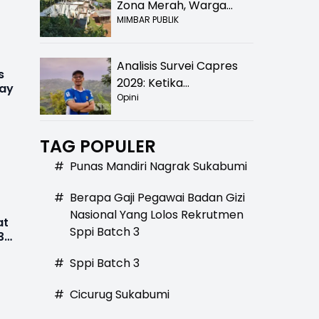
Zona Merah, Warga
MIMBAR PUBLIK
Kampung Nangewer
Purabaya Masih
Menanti Kepastian
Analisis Survei Capres
Relokasi
s
2029: Ketika
day
Opini
Kepercayaan Menurun,
Publik Mulai Mencari
Alternatif
TAG POPULER
#
Punas Mandiri Nagrak Sukabumi
#
Berapa Gaji Pegawai Badan Gizi
Nasional Yang Lolos Rekrutmen
at
Sppi Batch 3
3-
#
Sppi Batch 3
#
Cicurug Sukabumi