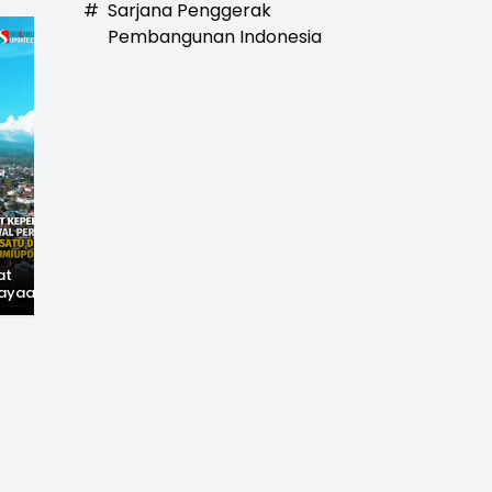
#
Sarjana Penggerak
Pembangunan Indonesia
at
Hilangnya Jejak
Widal: Sandi Lama
ayaan,
Kejayaan: Saat Teh
yang Masih Hidup di
wal
Parakansalak
Sukabumi
han: Jejak
Kuasai Pasar Eropa,
ekade
Kini Tinggal Sejarah
miupdate.com