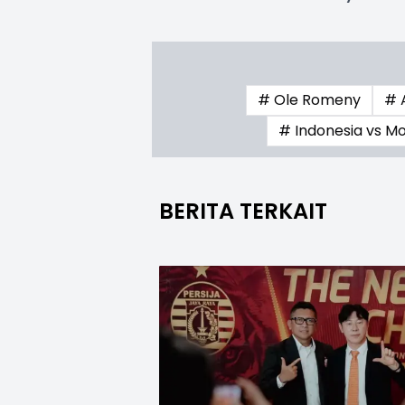
# Ole Romeny
# 
# Indonesia vs M
BERITA TERKAIT