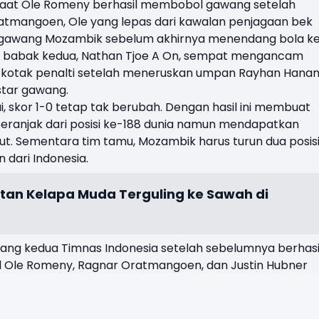
i saat Ole Romeny berhasil membobol gawang setelah
mangoen, Ole yang lepas dari kawalan penjagaan bek
 gawang Mozambik sebelum akhirnya menendang bola k
i babak kedua, Nathan Tjoe A On, sempat mengancam
am kotak penalti setelah meneruskan umpan Rayhan Hanan
tar gawang.
i, skor 1-0 tetap tak berubah. Dengan hasil ini membuat
beranjak dari posisi ke-188 dunia namun mendapatkan
but. Sementara tim tamu, Mozambik harus turun dua posis
 dari Indonesia.
tan Kelapa Muda Terguling ke Sawah di
 yang kedua Timnas Indonesia setelah sebelumnya berhasi
 Ole Romeny, Ragnar Oratmangoen, dan Justin Hubner