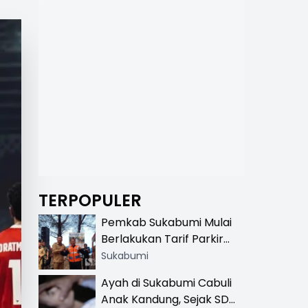
TERPOPULER
Pemkab Sukabumi Mulai
Berlakukan Tarif Parkir
Resmi di 13 Lokasi Wisata,
Sukabumi
Petugas Pakai Rompi
Ayah di Sukabumi Cabuli
Khusus
Anak Kandung, Sejak SD