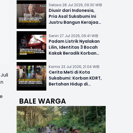
Selasa 28 Jul 2026, 09:30 WIB
Diusir dari Indonesia,
Pria Asal Sukabumi Ini
Justru Bangun Kerajaan
Hotel Mewah Dunia
Senin 27 Jul 2026, 09:41 WIB
Padam Listrik Nyalakan
Lilin, Identitas 3 Bocah
Kakak Beradik Korban
Kebakaran di Nyalindung
Kamis 23 Jul 2026, 21:04 WIB
Cerita Meti di Kota
Juli
Sukabumi: Korban KDRT,
in
Bertahan Hidup di
Musala-MCK Bersama 2
te
Anaknya
BALE WARGA