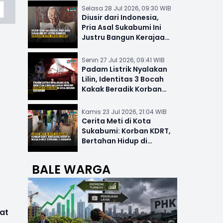
Selasa 28 Jul 2026, 09:30 WIB
Diusir dari Indonesia,
Pria Asal Sukabumi Ini
Justru Bangun Kerajaan
Hotel Mewah Dunia
Senin 27 Jul 2026, 09:41 WIB
Padam Listrik Nyalakan
Lilin, Identitas 3 Bocah
Kakak Beradik Korban
Kebakaran di Nyalindung
Kamis 23 Jul 2026, 21:04 WIB
Cerita Meti di Kota
Sukabumi: Korban KDRT,
Bertahan Hidup di
Musala-MCK Bersama 2
Anaknya
BALE WARGA
at