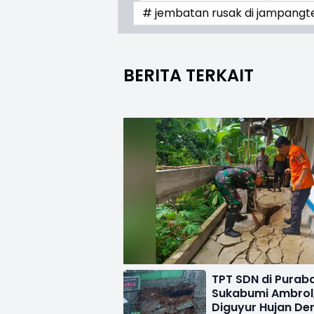
# jembatan rusak di jampangt
BERITA TERKAIT
TPT SDN di Purab
Sukabumi Ambrol
Diguyur Hujan De