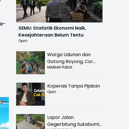
a-
SEMU: Statistik Ekonomi Naik,
Kesejahteraan Belum Tentu
Opini
Warga Udunan dan
Gotong Royong, Cor
MIMBAR PUBLIK
Jalan Hancur di
Nyalindung Sukabumi
Koperasi Tanpa Pijakan
Opini
Lapor Jalan
Gegerbitung Sukabumi