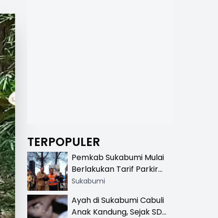
TERPOPULER
Pemkab Sukabumi Mulai
Berlakukan Tarif Parkir
Resmi di 13 Lokasi Wisata,
Sukabumi
Petugas Pakai Rompi
Ayah di Sukabumi Cabuli
Khusus
Anak Kandung, Sejak SD