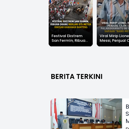
Festival Ekstrem
Viral Mirip Lione
San Fermín, Ribuan
Messi, Penjual 
Orang Berlari 875
di Palabuhanrat
Meter Dikejar
Banjir Sapaan 
Kawanan Banteng
Messi"
BERITA TERKINI
B
S
M