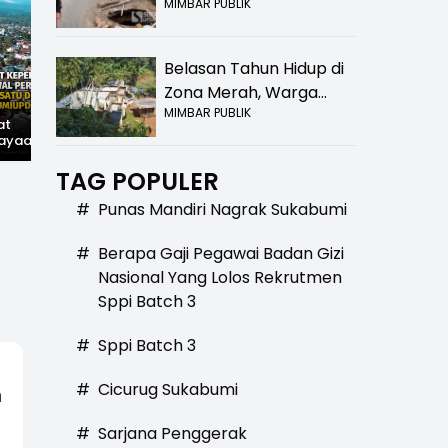
MIMBAR PUBLIK
Bolong! Bahaya Bagi
Pengendara
Belasan Tahun Hidup di
Zona Merah, Warga
MIMBAR PUBLIK
Kampung Nangewer
at
Hilangnya Jejak
Widal: Sandi Lama
Purabaya Masih
ayaan,
Kejayaan: Saat Teh
yang Masih Hidup di
wal
Parakansalak
Sukabumi
Menanti Kepastian
han: Jejak
Kuasai Pasar Eropa,
TAG POPULER
Relokasi
ekade
Kini Tinggal Sejarah
miupdate.com
#
Punas Mandiri Nagrak Sukabumi
#
Berapa Gaji Pegawai Badan Gizi
Nasional Yang Lolos Rekrutmen
Sppi Batch 3
#
Sppi Batch 3
#
Cicurug Sukabumi
n
#
Sarjana Penggerak