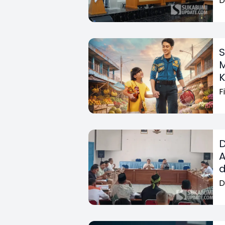
D
S
M
K
F
D
A
D