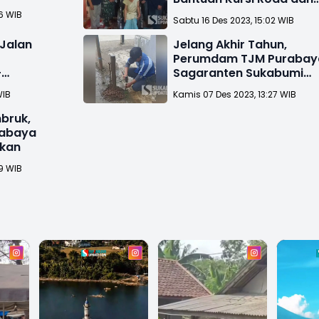
Modal Usaha
6 WIB
Sabtu 16 Des 2023, 15:02 WIB
 Jalan
Jelang Akhir Tahun,
Perumdam TJM Purabay
-
Sagaranten Sukabumi
umi
Tingkatkan Pelayanan
WIB
Kamis 07 Des 2023, 13:27 WIB
bruk,
rabaya
ikan
9 WIB