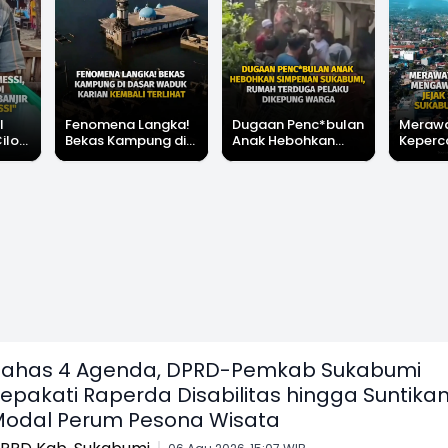
l
Fenomena Langka!
Dugaan Penc*bulan
Meraw
Cilok
Bekas Kampung di
Anak Hebohkan
Keperc
u Ini
Dasar Waduk Karian
Simpenan
Menga
"Bang
Kembali Terlihat
Sukabumi, Rumah
Peruba
Terduga Pelaku
Satu D
Dikepung Warga
Sukabu
ahas 4 Agenda, DPRD-Pemkab Sukabumi
epakati Raperda Disabilitas hingga Suntika
odal Perum Pesona Wisata