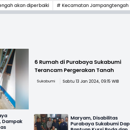
engah akan diperbaiki
# Kecamatan Jampangtengah
6 Rumah di Purabaya Sukabumi
Terancam Pergerakan Tanah
Sabtu 13 Jan 2024, 09:15 WIB
Sukabumi
aya
Maryam, Disabilitas
, Dampak
Purabaya Sukabumi Dap
ras
Bantuan Kursi Roda dan