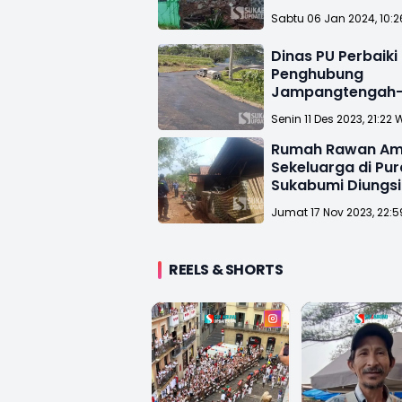
Sabtu 06 Jan 2024, 10:2
Dinas PU Perbaiki
Penghubung
Jampangtengah
Purabaya Sukab
Senin 11 Des 2023, 21:22 
Rumah Rawan Am
Sekeluarga di Pu
Sukabumi Diungs
Jumat 17 Nov 2023, 22:5
REELS & SHORTS