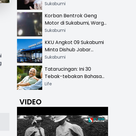
Hingga SMA
Sukabumi
Korban Bentrok Geng
Motor di Sukabumi, Warga
dan Sopir Tangki
Sukabumi
Pertamina Kena Bacok
KKU Angkot 09 Sukabumi
Minta Dishub Jabar
i
Tertibkan Trayek Ciawi-
Sukabumi
g
Cicurug: Ancam Mogok
Tatarucingan: Ini 30
Narik
Tebak-tebakan Bahasa
Sunda yang Sangat
Life
Menghibur
VIDEO