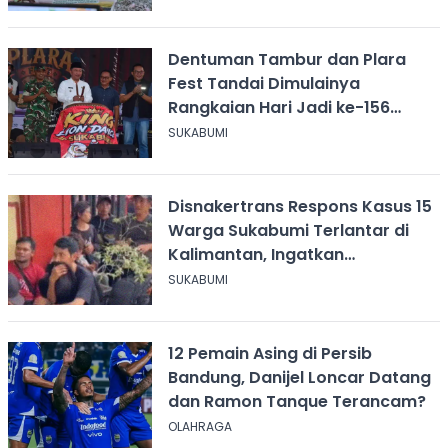
Dentuman Tambur dan Plara
Fest Tandai Dimulainya
Rangkaian Hari Jadi ke-156
Kabupaten Sukabumi
SUKABUMI
Disnakertrans Respons Kasus 15
Warga Sukabumi Terlantar di
Kalimantan, Ingatkan
Pentingnya Perjanjian Kerja
SUKABUMI
12 Pemain Asing di Persib
Bandung, Danijel Loncar Datang
dan Ramon Tanque Terancam?
OLAHRAGA