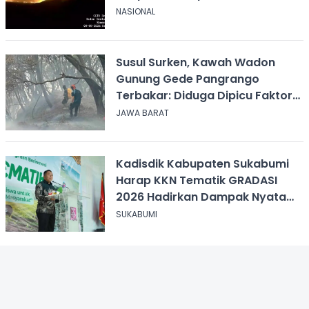
Sabana
NASIONAL
Susul Surken, Kawah Wadon
Gunung Gede Pangrango
Terbakar: Diduga Dipicu Faktor
Alam
JAWA BARAT
Kadisdik Kabupaten Sukabumi
Harap KKN Tematik GRADASI
2026 Hadirkan Dampak Nyata
bagi Masyarakat
SUKABUMI