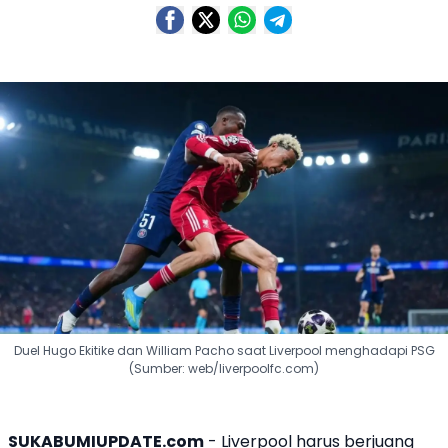
Duel Hugo Ekitike dan William Pacho saat Liverpool menghadapi PSG
(Sumber: web/liverpoolfc.com)
SUKABUMIUPDATE.com
-
Liverpool
harus berjuang