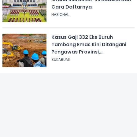
Cara Daftarnya
NASIONAL
Kasus Gaji 332 Eks Buruh
Tambang Emas Kini Ditangani
Pengawas Provinsi,
Disnakertrans Sukabumi Terus
SUKABUMI
Dampingi