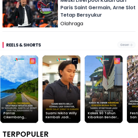
Meski Liverpool Kalah dari
Paris Saint Germain, Arne Slot
Tetap Bersyukur
Olahraga
REELS & SHORTS
Geser
Pantai
Suami Nikita Willy
Kakek 90 Tahun
Fest
Cikembang,
Kembali Jadi
Kibarkan Bendera
San 
Destinasi Wisata
Sorotan, Imami
Merah Putih
Rib
Asri Di Sukabumi,
Salat Jumat Di
Sambil Nyanyikan
Berl
Hanya 40 Menit
Kanada
Lagu Indonesia
Dike
TERPOPULER
Dari
Raya
Ban
Palabuhanratu