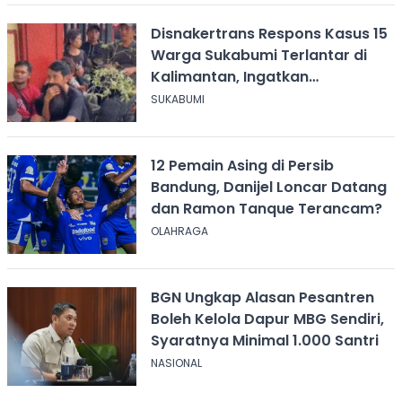
Disnakertrans Respons Kasus 15
Warga Sukabumi Terlantar di
Kalimantan, Ingatkan
Pentingnya Perjanjian Kerja
SUKABUMI
12 Pemain Asing di Persib
Bandung, Danijel Loncar Datang
dan Ramon Tanque Terancam?
OLAHRAGA
BGN Ungkap Alasan Pesantren
Boleh Kelola Dapur MBG Sendiri,
Syaratnya Minimal 1.000 Santri
NASIONAL