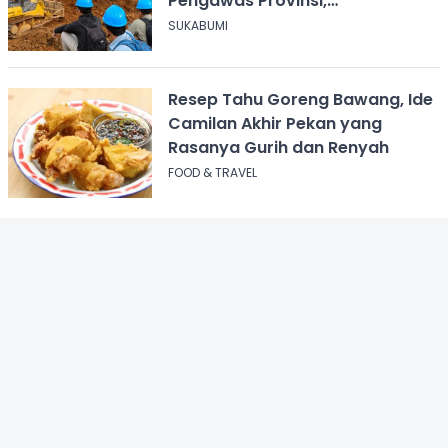
Pengawas Provinsi,
Disnakertrans Sukabumi Terus
SUKABUMI
Dampingi
Resep Tahu Goreng Bawang, Ide
Camilan Akhir Pekan yang
Rasanya Gurih dan Renyah
FOOD & TRAVEL