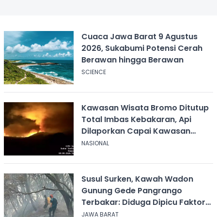
Cuaca Jawa Barat 9 Agustus
2026, Sukabumi Potensi Cerah
Berawan hingga Berawan
SCIENCE
Kawasan Wisata Bromo Ditutup
Total Imbas Kebakaran, Api
Dilaporkan Capai Kawasan
Sabana
NASIONAL
Susul Surken, Kawah Wadon
Gunung Gede Pangrango
Terbakar: Diduga Dipicu Faktor
Alam
JAWA BARAT