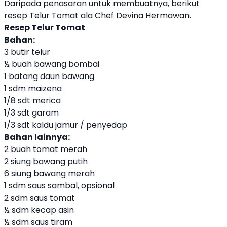
Daripada penasaran untuk membuatnya, berikut
resep Telur Tomat ala Chef Devina Hermawan.
Resep Telur Tomat
Bahan:
3 butir telur
½ buah bawang bombai
1 batang daun bawang
1 sdm maizena
1/8 sdt merica
1/3 sdt garam
1/3 sdt kaldu jamur / penyedap
Bahan lainnya:
2 buah tomat merah
2 siung bawang putih
6 siung bawang merah
1 sdm saus sambal, opsional
2 sdm saus tomat
½ sdm kecap asin
½ sdm saus tiram